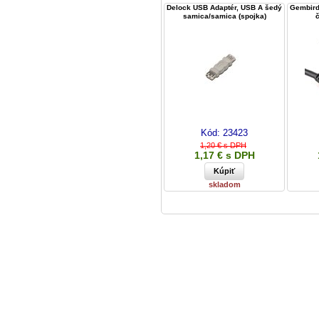
Delock USB Adaptér, USB A šedý
Gembird
samica/samica (spojka)
č
Kód:
23423
1,20 € s DPH
1,17 € s DPH
skladom