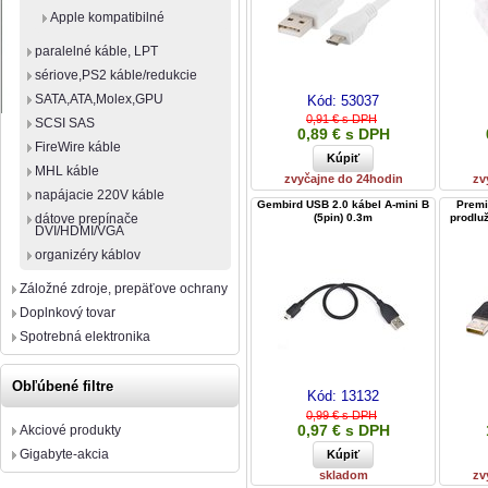
Apple kompatibilné
paralelné káble, LPT
sériove,PS2 káble/redukcie
SATA,ATA,Molex,GPU
Kód:
53037
0,91 € s DPH
SCSI SAS
0,89 € s DPH
FireWire káble
MHL káble
zvyčajne do 24hodin
zv
napájacie 220V káble
Gembird USB 2.0 kábel A-mini B
Premi
(5pin) 0.3m
prodlu
dátove prepínače
DVI/HDMI/VGA
organizéry káblov
Záložné zdroje, prepäťove ochrany
Doplnkový tovar
Spotrebná elektronika
Obľúbené filtre
Kód:
13132
0,99 € s DPH
0,97 € s DPH
Akciové produkty
Gigabyte-akcia
skladom
zv