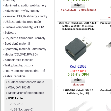
Skenery
Multimédia, audio, web kamery
? 17.08.2026 - u dodávateľa
Klávesnice, myšky, tablety
Pamäte USB, flash karty, čítačky
zv
USB zariadenia, prepínače
USB (2.0) Redukcia, USB A (2.0)
PremiumC
M-USB A (2.0) F, 0, čierna,
Sieťové komponenty, WIFI, IP
redukcia k nabíjaniu iPadu
Software
Hry, herné zariadenia, konzoly
Spotrebný materiál
Spotrebný materiál - alternatívy
Média (CD,DVD,RW,BD)
Kancelárska technika
Tašky, batohy, puzdra
Kód:
61055
Foto-video,kamery,batérie, iné
0,88 € s DPH
0,86 € s DPH
Káble, redukcie
audio/video/Scart/AV káble
skladom
VGA, DVI, HDMI
LANBERG Kabel USB 2.0
Gembird 
DisplayPort káble/redukcie
AM/Micro, 1m, bílý
USB káble
USB 2.0
USB 3.x, type-C