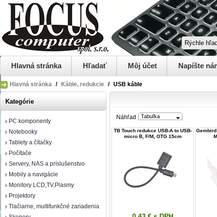
Hlavná stránka
Hľadať
Môj účet
Napíšte ná
Hlavná stránka
/
Káble, redukcie
/
USB káble
Kategórie
Tabuľka
Náhľad
PC komponenty
TB Touch redukce USB-A to USB-
Gembird 
Notebooky
micro B, F/M, OTG 15cm
M
Tablety a čítačky
Počítače
Servery, NAS a príslušenstvo
Mobily a navigácie
Monitory LCD,TV,Plasmy
Projektory
Tlačiarne, multifunkčné zariadenia
0,43 € s DPH