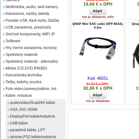
Skenery
18,60 € s DPH
Multimédia, audio, web kamery
Klávesnice, myšky, tablety
nie je skladom, info
Pamäte USB, flash karty, čítačky
QNAP Mini SAS cable (SFF-8644),
Qnap
USB zariadenia, prepínače
0,5m
Sieťové komponenty, WIFI, IP
Software
Hry, herné zariadenia, konzoly
Spotrebný materiál
Spotrebný materiál - alternatívy
Média (CD,DVD,RW,BD)
Kancelárska technika
Kód:
46551
Tašky, batohy, puzdra
84,50 € s DPH
82,80 € s DPH
1
Foto-video,kamery,batérie, iné
Káble, redukcie
nie je skladom
audio/video/Scart/AV káble
VGA, DVI, HDMI
DisplayPort káble/redukcie
USB káble
paralelné káble, LPT
sériove,PS2 káble/redukcie