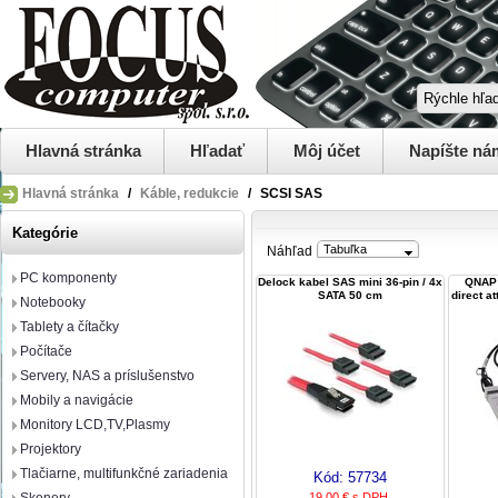
Hlavná stránka
Hľadať
Môj účet
Napíšte ná
Hlavná stránka
/
Káble, redukcie
/
SCSI SAS
Kategórie
Tabuľka
Náhľad
PC komponenty
Delock kabel SAS mini 36-pin / 4x
QNAP 
SATA 50 cm
direct a
Notebooky
Tablety a čítačky
Počítače
Servery, NAS a príslušenstvo
Mobily a navigácie
Monitory LCD,TV,Plasmy
Projektory
Tlačiarne, multifunkčné zariadenia
Kód:
57734
19,00 € s DPH