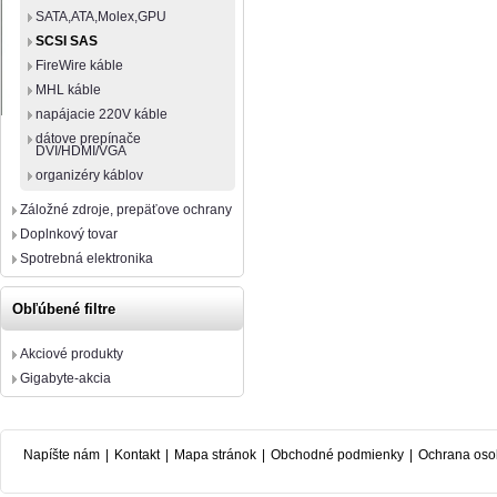
SATA,ATA,Molex,GPU
SCSI SAS
FireWire káble
MHL káble
napájacie 220V káble
dátove prepínače
DVI/HDMI/VGA
organizéry káblov
Záložné zdroje, prepäťove ochrany
Doplnkový tovar
Spotrebná elektronika
Obľúbené filtre
Akciové produkty
Gigabyte-akcia
Napíšte nám
|
Kontakt
|
Mapa stránok
|
Obchodné podmienky
|
Ochrana oso