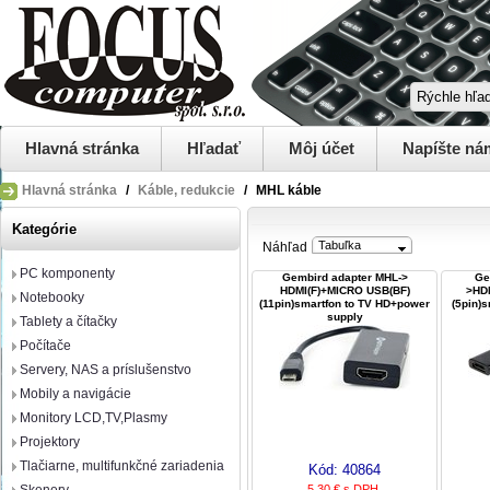
Hlavná stránka
Hľadať
Môj účet
Napíšte ná
Hlavná stránka
/
Káble, redukcie
/
MHL káble
Kategórie
Tabuľka
Náhľad
PC komponenty
Gembird adapter MHL->
Ge
HDMI(F)+MICRO USB(BF)
>HD
Notebooky
(11pin)smartfon to TV HD+power
(5pin)
supply
Tablety a čítačky
Počítače
Servery, NAS a príslušenstvo
Mobily a navigácie
Monitory LCD,TV,Plasmy
Projektory
Tlačiarne, multifunkčné zariadenia
Kód:
40864
5,30 € s DPH