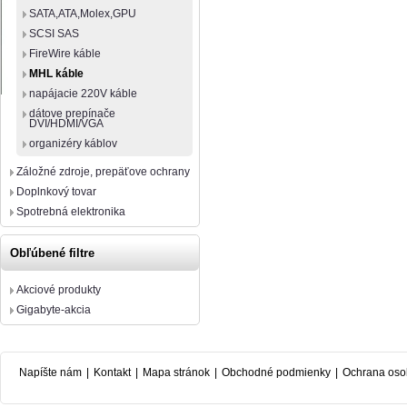
SATA,ATA,Molex,GPU
SCSI SAS
FireWire káble
MHL káble
napájacie 220V káble
dátove prepínače
DVI/HDMI/VGA
organizéry káblov
Záložné zdroje, prepäťove ochrany
Doplnkový tovar
Spotrebná elektronika
Obľúbené filtre
Akciové produkty
Gigabyte-akcia
Napíšte nám
|
Kontakt
|
Mapa stránok
|
Obchodné podmienky
|
Ochrana oso