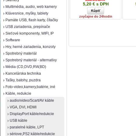
Skenery
5,20 € s DPH
Multimédia, audio, web kamery
Klávesnice, myšky, tablety
zvyčajne do 24hodin
Pamäte USB, flash karty, čítačky
USB zariadenia, prepínače
Sieťové komponenty, WIFI, IP
Software
Hry, herné zariadenia, konzoly
Spotrebný materiál
Spotrebný materiál - alternatívy
Média (CD,DVD,RW,BD)
Kancelárska technika
Tašky, batohy, puzdra
Foto-video,kamery,batérie, iné
Káble, redukcie
audio/video/Scart/AV káble
VGA, DVI, HDMI
DisplayPort káble/redukcie
USB káble
paralelné káble, LPT
sériove,PS2 káble/redukcie