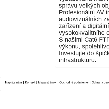
správu velkých ob
Profesionální AV i
audiovizuálních za
zařízení a digitáln
vysokokvalitního 
S našimi Cat6 FTP
výkonu, spolehlivo
Investujte do špi
infrastrukturu.
Napíšte nám
|
Kontakt
|
Mapa stránok
|
Obchodné podmienky
|
Ochrana oso