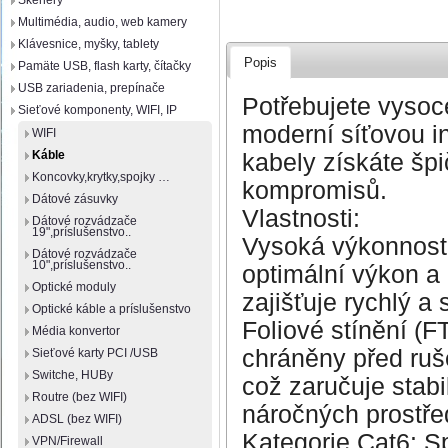
Skenery
Multimédia, audio, web kamery
Klávesnice, myšky, tablety
Popis
Pamäte USB, flash karty, čítačky
USB zariadenia, prepínače
Potřebujete vysoc
Sieťové komponenty, WIFI, IP
moderní síťovou i
WIFI
Káble
kabely získáte špi
Koncovky,krytky,spojky …
kompromisů.
Dátové zásuvky
Vlastnosti:
Dátové rozvádzače
19",príslušenstvo..
Vysoká výkonnost:
Dátové rozvádzače
10",príslušenstvo..
optimální výkon a
Optické moduly
zajišťuje rychlý a 
Optické káble a príslušenstvo
Foliové stínění (F
Média konvertor
chráněny před ruš
Sieťové karty PCI /USB
Switche, HUBy
což zaručuje stabi
Routre (bez WIFI)
náročných prostře
ADSL (bez WIFI)
Kategorie Cat6: Sp
VPN/Firewall