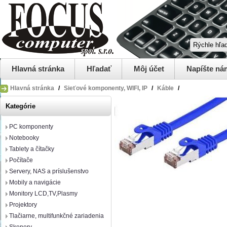
Hlavná stránka
Hľadať
Môj účet
Napíšte ná
Hlavná stránka
/
Sieťové komponenty, WIFI, IP
/
Káble
/
Kategórie
PC komponenty
Notebooky
Tablety a čítačky
Počítače
Servery, NAS a príslušenstvo
Mobily a navigácie
Monitory LCD,TV,Plasmy
Projektory
Tlačiarne, multifunkčné zariadenia