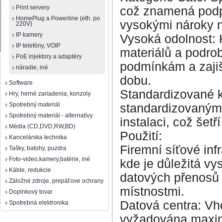
Print servery
což znamená podpo
HomePlug a Powerline (eth. po
vysokými nároky n
220V)
IP kamery
Vysoká odolnost: 
IP telefóny, VOIP
materiálů a podro
PoE injektory a adaptéry
podmínkám a zajiš
náradie, iné
dobu.
Software
Standardizované k
Hry, herné zariadenia, konzoly
Spotrebný materiál
standardizovaným
Spotrebný materiál - alternatívy
instalaci, což šet
Média (CD,DVD,RW,BD)
Použití:
Kancelárska technika
Firemní síťové inf
Tašky, batohy, puzdra
Foto-video,kamery,batérie, iné
kde je důležitá vy
Káble, redukcie
datových přenosů 
Záložné zdroje, prepäťove ochrany
místnostmi.
Doplnkový tovar
Datová centra: Vho
Spotrebná elektronika
vyžadována maximá