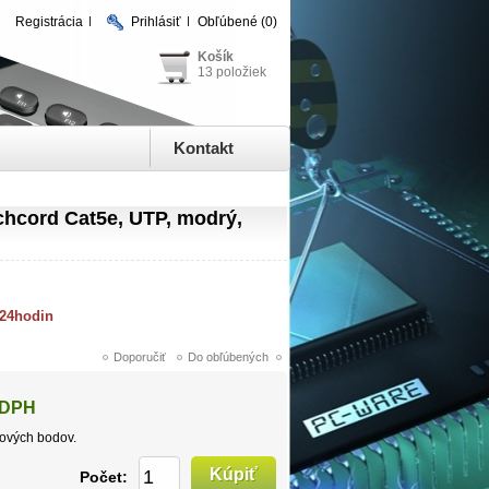
Registrácia
Prihlásiť
Obľúbené
(0)
Košík
13 položiek
Kontakt
hcord Cat5e, UTP, modrý,
 24hodin
 DPH
ových bodov.
Počet: