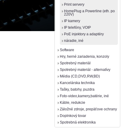
Print servery
HomePlug a Powerline (eth. po
220V)
IP kamery
IP telefóny, VOIP
PoE injektory a adaptéry
náradie, iné
Software
Hry, herné zariadenia, konzoly
Spotrebný materiál
Spotrebný materiál - alternatívy
Média (CD,DVD,RW,BD)
Kancelárska technika
Tašky, batohy, puzdra
Foto-video,kamery,batérie, iné
Káble, redukcie
Záložné zdroje, prepäťove ochrany
Doplnkový tovar
Spotrebná elektronika