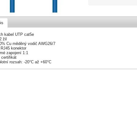
is
ch kabel UTP cat5e
2 žil
00% Cu měděný vodič AWG26/7
x RJ45 konektor
ímé zapojení 1:1
 certifikát
plotní rozsah: -20°C až +60°C