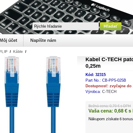
Môj účet
Napíšte nám
I, IP
/
Káble
/
Kabel C-TECH patc
0,25m
Kód:
32315
Part No.:
CB-PP5-025B
Dostupnosť:
zvyčajne do
Výrobca:
C-TECH
Bežná cena:
0,70 € s DPH
Vaša cena:
0,68
€ s
Nákupom získate
6
bonus