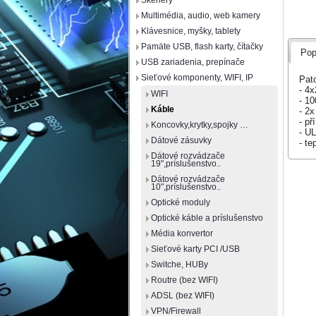
Skenery
Multimédia, audio, web kamery
Klávesnice, myšky, tablety
Pamäte USB, flash karty, čítačky
Pop
USB zariadenia, prepínače
Sieťové komponenty, WIFI, IP
Pat
- 4x
WIFI
- 1
Káble
- 2
- př
Koncovky,krytky,spojky …
- UL
Dátové zásuvky
- te
Dátové rozvádzače
19",príslušenstvo..
Dátové rozvádzače
10",príslušenstvo..
Optické moduly
Optické káble a príslušenstvo
Média konvertor
Sieťové karty PCI /USB
Switche, HUBy
Routre (bez WIFI)
ADSL (bez WIFI)
VPN/Firewall