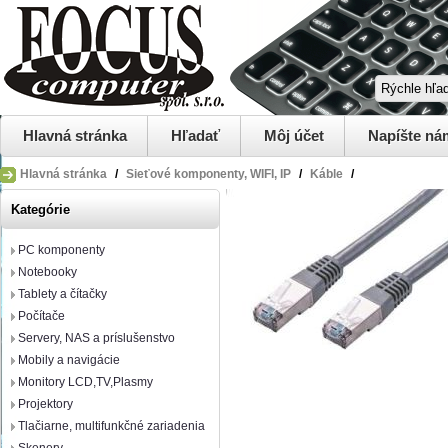
Hlavná stránka
Hľadať
Môj účet
Napíšte ná
Hlavná stránka
/
Sieťové komponenty, WIFI, IP
/
Káble
/
Kategórie
PC komponenty
Notebooky
Tablety a čítačky
Počítače
Servery, NAS a príslušenstvo
Mobily a navigácie
Monitory LCD,TV,Plasmy
Projektory
Tlačiarne, multifunkčné zariadenia