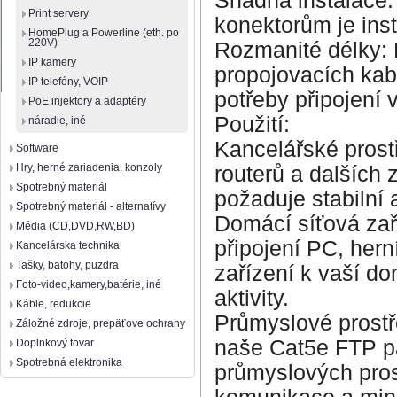
Snadná instalace: 
Print servery
konektorům je inst
HomePlug a Powerline (eth. po
220V)
Rozmanité délky: 
IP kamery
propojovacích kabe
IP telefóny, VOIP
potřeby připojení 
PoE injektory a adaptéry
Použití:
náradie, iné
Kancelářské prostř
Software
Hry, herné zariadenia, konzoly
routerů a dalších 
Spotrebný materiál
požaduje stabilní 
Spotrebný materiál - alternatívy
Domácí síťová zař
Média (CD,DVD,RW,BD)
připojení PC, hern
Kancelárska technika
Tašky, batohy, puzdra
zařízení k vaší do
Foto-video,kamery,batérie, iné
aktivity.
Káble, redukcie
Průmyslové prostře
Záložné zdroje, prepäťove ochrany
naše Cat5e FTP pa
Doplnkový tovar
Spotrebná elektronika
průmyslových pros