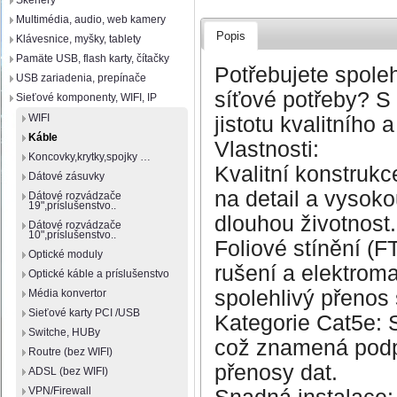
Skenery
Multimédia, audio, web kamery
Popis
Klávesnice, myšky, tablety
Pamäte USB, flash karty, čítačky
Potřebujete spole
USB zariadenia, prepínače
síťové potřeby? S
Sieťové komponenty, WIFI, IP
WIFI
jistotu kvalitního
Káble
Vlastnosti:
Koncovky,krytky,spojky …
Kvalitní konstruk
Dátové zásuvky
na detail a vysoko
Dátové rozvádzače
19",príslušenstvo..
dlouhou životnost.
Dátové rozvádzače
10",príslušenstvo..
Foliové stínění (
Optické moduly
rušení a elektroma
Optické káble a príslušenstvo
spolehlivý přenos 
Média konvertor
Sieťové karty PCI /USB
Kategorie Cat5e: S
Switche, HUBy
což znamená podpo
Routre (bez WIFI)
přenosy dat.
ADSL (bez WIFI)
VPN/Firewall