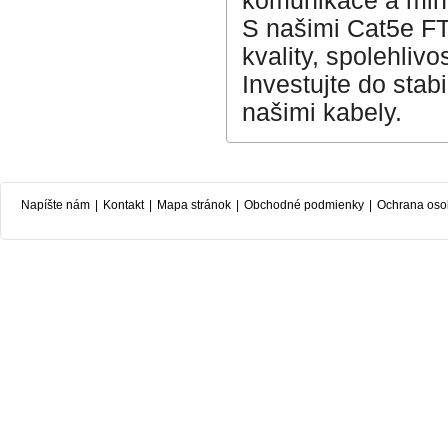
komunikace a min
S našimi Cat5e FT
kvality, spolehliv
Investujte do stab
našimi kabely.
Napíšte nám
|
Kontakt
|
Mapa stránok
|
Obchodné podmienky
|
Ochrana oso