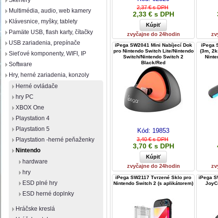
Skenery
2,37 € s DPH
Multimédia, audio, web kamery
2,33 € s DPH
Klávesnice, myšky, tablety
Pamäte USB, flash karty, čítačky
zvyčajne do 24hodin
zv
USB zariadenia, prepínače
iPega SW2041 Mini Nabíjecí Dok
iPega 
pro Nintendo Switch Lite/Nintendo
(3m, 2
Sieťové komponenty, WIFI, IP
Switch/Nintendo Switch 2
Ninte
Black/Red
Software
Hry, herné zariadenia, konzoly
Herné ovládače
hry PC
XBOX One
Playstation 4
Playstation 5
Kód:
19853
Playstation -herné peňaženky
3,40 € s DPH
3,70 € s DPH
Nintendo
hardware
zvyčajne do 24hodin
zv
hry
iPega SW2117 Tvrzené Sklo pro
iPega S
ESD plné hry
Nintendo Switch 2 (s aplikátorem)
JoyC
ESD herné doplnky
Hráčske kreslá