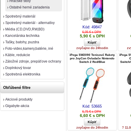
Hráčske stoly
Ostatné herné zariadenia
Spotrebný materiál
Spotrebný materiál - alternatívy
Kód:
49847
Média (CD,DVD,RW,BD)
6,05 € s DPH
Kancelárska technika
5,90 € s DPH
Tašky, batohy, puzdra
zvyčajne do 24hodin
zv
Foto-video,kamery,batérie, iné
Káble, redukcie
iPega SW2090 Tenisové Rakety
iPega S
pro JoyCon Ovladače Nintendo
O
Záložné zdroje, prepäťove ochrany
Switch 2 Red/Blue
Switch/
Doplnkový tovar
Spotrebná elektronika
Obľúbené filtre
Akciové produkty
Gigabyte-akcia
Kód:
53665
6,75 € s DPH
6,60 € s DPH
zvyčajne do 24hodin
? 11.