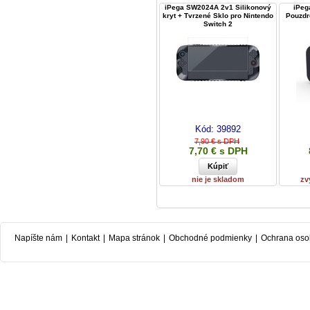
iPega SW2024A 2v1 Silikonový
iPeg
kryt + Tvrzené Sklo pro Nintendo
Pouzdr
Switch 2
Kód:
39892
7,90 € s DPH
7,70 € s DPH
nie je skladom
zv
Napíšte nám
|
Kontakt
|
Mapa stránok
|
Obchodné podmienky
|
Ochrana oso