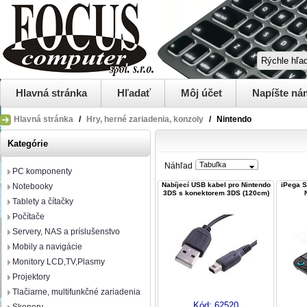
Hlavná stránka
Hľadať
Môj účet
Napíšte ná
Hlavná stránka
/
Hry, herné zariadenia, konzoly
/
Nintendo
Kategórie
Tabuľka
Náhľad
PC komponenty
Nabíjecí USB kabel pro Nintendo
iPega S
Notebooky
3DS s konektorem 3DS (120cm)
Tablety a čítačky
Počítače
Servery, NAS a príslušenstvo
Mobily a navigácie
Monitory LCD,TV,Plasmy
Projektory
Tlačiarne, multifunkčné zariadenia
Kód:
62520