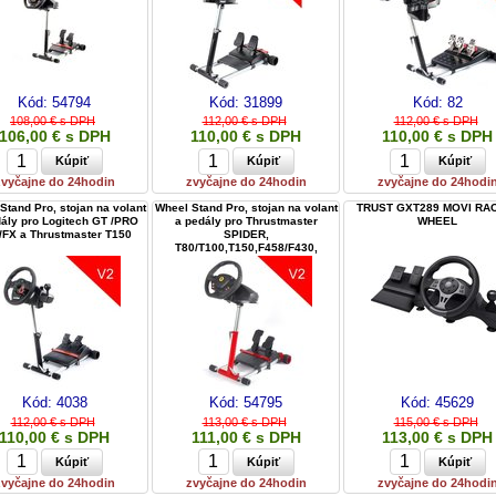
Kód:
54794
Kód:
31899
Kód:
82
108,00 € s DPH
112,00 € s DPH
112,00 € s DPH
106,00 € s DPH
110,00 € s DPH
110,00 € s DPH
zvyčajne do 24hodin
zvyčajne do 24hodin
zvyčajne do 24hodi
Stand Pro, stojan na volant
Wheel Stand Pro, stojan na volant
TRUST GXT289 MOVI RA
ály pro Logitech GT /PRO
a pedály pro Thrustmaster
WHEEL
/FX a Thrustmaster T150
SPIDER,
T80/T100,T150,F458/F430,
červený
Kód:
4038
Kód:
54795
Kód:
45629
112,00 € s DPH
113,00 € s DPH
115,00 € s DPH
110,00 € s DPH
111,00 € s DPH
113,00 € s DPH
zvyčajne do 24hodin
zvyčajne do 24hodin
zvyčajne do 24hodi