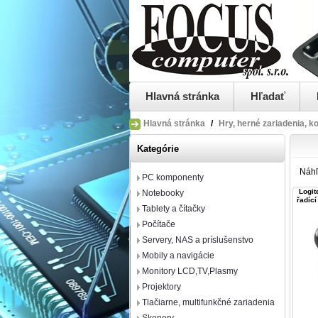
Hlavná stránka
Hľadať
Hlavná stránka
/
Hry, herné zariadenia, k
Kategórie
Náh
PC komponenty
Logit
Notebooky
řadíc
Tablety a čítačky
Počítače
Servery, NAS a príslušenstvo
Mobily a navigácie
Monitory LCD,TV,Plasmy
Projektory
Tlačiarne, multifunkčné zariadenia