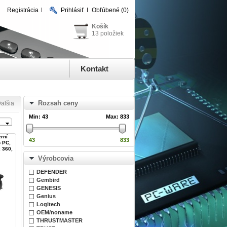
Registrácia
Prihlásiť
Obľúbené
(0)
Košík
13 položiek
Kontakt
Rozsah ceny
alšia
Min:
43
Max:
833
rní
43
833
o PC,
 360,
Výrobcovia
DEFENDER
Gembird
GENESIS
Genius
Logitech
OEM/noname
THRUSTMASTER