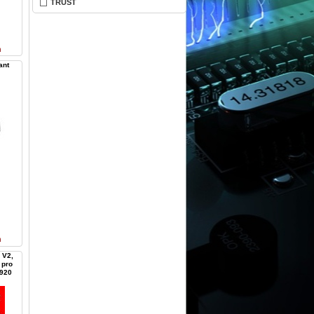
TRUST
n
ant
n
 V2,
 pro
G920