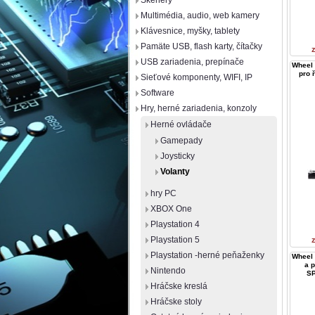
Skenery
Multimédia, audio, web kamery
Klávesnice, myšky, tablety
Pamäte USB, flash karty, čítačky
USB zariadenia, prepínače
Wheel 
pro 
Sieťové komponenty, WIFI, IP
Software
Hry, herné zariadenia, konzoly
Herné ovládače
Gamepady
Joysticky
Volanty
hry PC
XBOX One
Playstation 4
Playstation 5
Playstation -herné peňaženky
Wheel 
a p
Nintendo
SP
Hráčske kreslá
Hráčske stoly