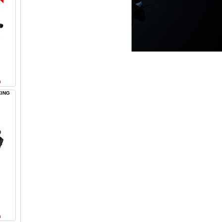
n
CING
n