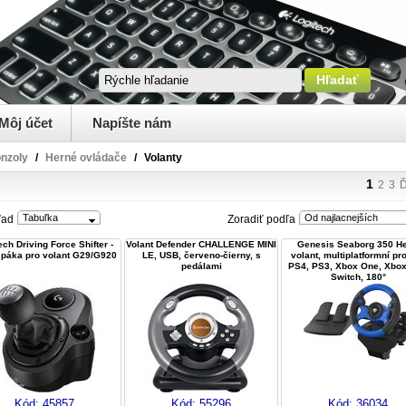
Môj účet
Napíšte nám
onzoly
/
Herné ovládače
/
Volanty
1
2
3
Ď
Tabuľka
Od najlacnejších
ľad
Zoradiť podľa
ech Driving Force Shifter -
Volant Defender CHALLENGE MINI
Genesis Seaborg 350 He
í páka pro volant G29/G920
LE, USB, červeno-čierny, s
volant, multiplatformní pr
pedálami
PS4, PS3, Xbox One, Xbox
Switch, 180°
Kód:
45857
Kód:
55296
Kód:
36034