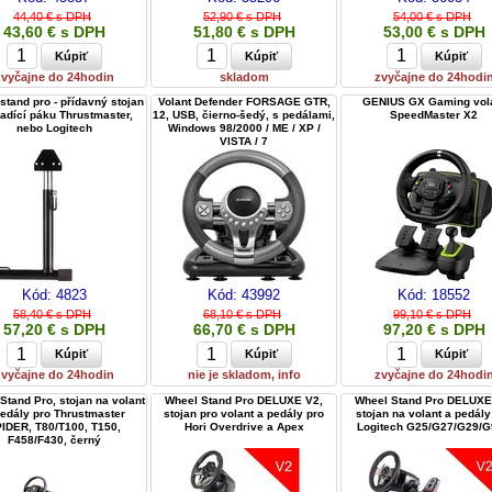
44,40 € s DPH
52,90 € s DPH
54,00 € s DPH
43,60 € s DPH
51,80 € s DPH
53,00 € s DPH
zvyčajne do 24hodin
skladom
zvyčajne do 24hodi
stand pro - přídavný stojan
Volant Defender FORSAGE GTR,
GENIUS GX Gaming vol
řadící páku Thrustmaster,
12, USB, čierno-šedý, s pedálami,
SpeedMaster X2
nebo Logitech
Windows 98/2000 / ME / XP /
VISTA / 7
Kód:
4823
Kód:
43992
Kód:
18552
58,40 € s DPH
68,10 € s DPH
99,10 € s DPH
57,20 € s DPH
66,70 € s DPH
97,20 € s DPH
zvyčajne do 24hodin
nie je skladom, info
zvyčajne do 24hodi
Stand Pro, stojan na volant
Wheel Stand Pro DELUXE V2,
Wheel Stand Pro DELUXE
edály pro Thrustmaster
stojan pro volant a pedály pro
stojan na volant a pedály
IDER, T80/T100, T150,
Hori Overdrive a Apex
Logitech G25/G27/G29/
F458/F430, černý