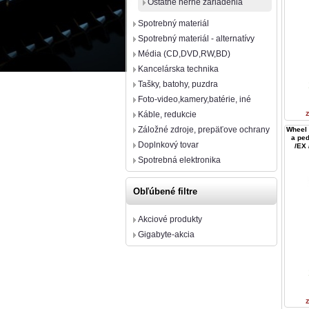
Ostatné herné zariadenia
Spotrebný materiál
Spotrebný materiál - alternatívy
Média (CD,DVD,RW,BD)
Kancelárska technika
Tašky, batohy, puzdra
Foto-video,kamery,batérie, iné
Káble, redukcie
Záložné zdroje, prepäťove ochrany
Wheel 
a ped
Doplnkový tovar
/EX 
Spotrebná elektronika
Obľúbené filtre
Akciové produkty
Gigabyte-akcia