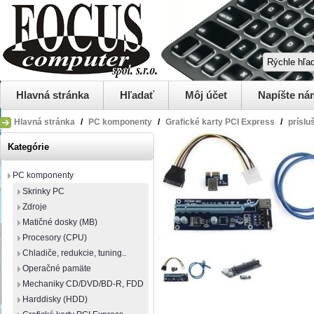
Hlavná stránka
Hľadať
Môj účet
Napíšte ná
Hlavná stránka
/
PC komponenty
/
Grafické karty PCI Express
/
príslu
Kategórie
PC komponenty
Skrinky PC
Zdroje
Matičné dosky (MB)
Procesory (CPU)
Chladiče, redukcie, tuning..
Operačné pamäte
Mechaniky CD/DVD/BD-R, FDD
Harddisky (HDD)