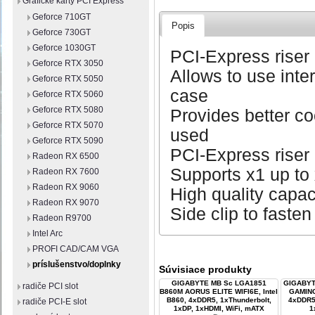
Grafické karty PCI Express
Geforce 710GT
Popis
Geforce 730GT
Geforce 1030GT
PCI-Express riser
Geforce RTX 3050
Allows to use int
Geforce RTX 5050
case
Geforce RTX 5060
Geforce RTX 5080
Provides better co
Geforce RTX 5070
used
Geforce RTX 5090
PCI-Express riser 
Radeon RX 6500
Supports x1 up to
Radeon RX 7600
Radeon RX 9060
High quality capaci
Radeon RX 9070
Side clip to fasten
Radeon R9700
Intel Arc
PROFI CAD/CAM VGA
príslušenstvo/doplnky
Súvisiace produkty
GIGABYTE MB Sc LGA1851
GIGABYT
radiče PCI slot
B860M AORUS ELITE WIFI6E, Intel
GAMING 
B860, 4xDDR5, 1xThunderbolt,
4xDDR5,
radiče PCI-E slot
1xDP, 1xHDMI, WiFi, mATX
1