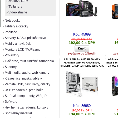
zvukové karty
TV tunery
Video strižne
Notebooky
Tablety a čítačky
Počítače
Kód:
45999
Servery, NAS a príslušenstvo
196,00 € s DPH
192,00 € s DPH
16
Mobily a navigácie
Monitory LCD,TV,Plasmy
zvyčajne do 24hodin
zvy
Projektory
ASUS MB Sc AM5 B850 MAX
ASRock 
Tlačiarne, multifunkčné zariadenia
GAMING WIFI W, AMD B850,
Intel B8
4xDDR5, 1xDP, 1xHDMI, WiFi, ATX
2x M.2 
Skenery
Multimédia, audio, web kamery
Klávesnice, myšky, tablety
Pamäte USB, flash karty, čítačky
USB zariadenia, prepínače
Sieťové komponenty, WIFI, IP
Software
Kód:
36980
Hry, herné zariadenia, konzoly
198,00 € s DPH
Spotrebný materiál
194,00 € s DPH
2