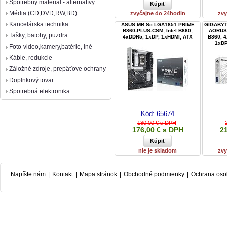
Spotrebný materiál - alternatívy
Média (CD,DVD,RW,BD)
zvyčajne do 24hodin
zvy
Kancelárska technika
ASUS MB Sc LGA1851 PRIME
GIGABYT
B860-PLUS-CSM, Intel B860,
AORUS E
Tašky, batohy, puzdra
4xDDR5, 1xDP, 1xHDMI, ATX
B860, 4
1xDP
Foto-video,kamery,batérie, iné
Káble, redukcie
Záložné zdroje, prepäťove ochrany
Doplnkový tovar
Spotrebná elektronika
Kód:
65674
180,00 € s DPH
176,00 € s DPH
21
nie je skladom
zvy
Napíšte nám
|
Kontakt
|
Mapa stránok
|
Obchodné podmienky
|
Ochrana oso