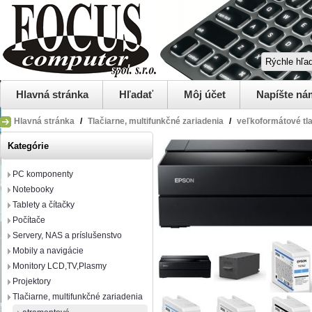
Hlavná stránka
Hľadať
Môj účet
Napíšte ná
Hlavná stránka
/
Tlačiarne, multifunkčné zariadenia
/
veľkoformátové tla
Kategórie
PC komponenty
Notebooky
Tablety a čítačky
Počítače
Servery, NAS a príslušenstvo
Mobily a navigácie
Monitory LCD,TV,Plasmy
Projektory
Tlačiarne, multifunkčné zariadenia