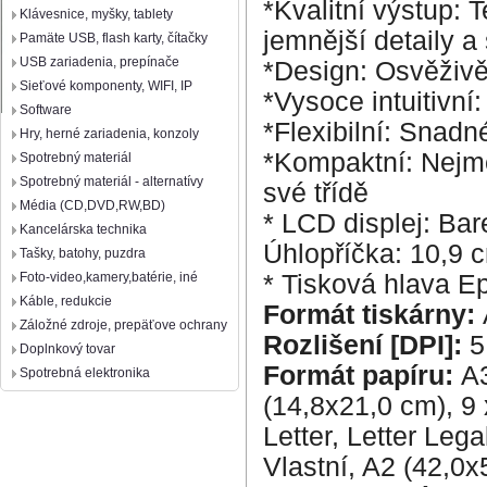
*Kvalitní výstup:
Klávesnice, myšky, tablety
jemnější detaily a 
Pamäte USB, flash karty, čítačky
USB zariadenia, prepínače
*Design: Osvěživ
Sieťové komponenty, WIFI, IP
*Vysoce intuitivní
Software
*Flexibilní: Snad
Hry, herné zariadenia, konzoly
*Kompaktní: Nejme
Spotrebný materiál
Spotrebný materiál - alternatívy
své třídě
Média (CD,DVD,RW,BD)
* LCD displej: Bar
Kancelárska technika
Úhlopříčka: 10,9 
Tašky, batohy, puzdra
* Tisková hlava 
Foto-video,kamery,batérie, iné
Káble, redukcie
Formát tiskárny:
Záložné zdroje, prepäťove ochrany
Rozlišení [DPI]:
5
Doplnkový tovar
Formát papíru:
A3
Spotrebná elektronika
(14,8x21,0 cm), 9
Letter, Letter Leg
Vlastní, A2 (42,0