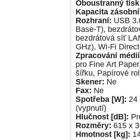
Oboustranný tis
Kapacita zásobník
Rozhraní:
USB 3.0
Base-T), bezdráto
bezdrátová síť LAN
GHz), Wi-Fi Direct
Zpracování médi
pro Fine Art Paper
šířku, Papírové ro
Skener:
Ne
Fax:
Ne
Spotřeba [W]:
24 
(vypnutí)
Hlučnost [dB]:
Pr
Rozměry:
615 x 3
Hmotnost [kg]:
14