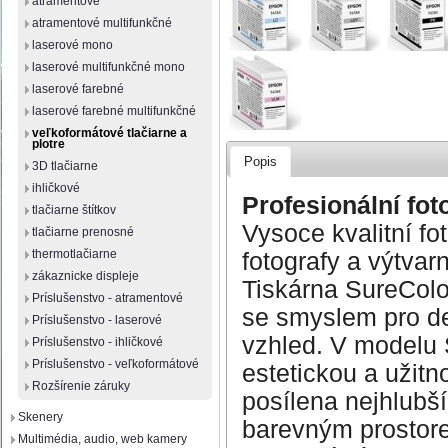
atramentové
atramentové multifunkčné
laserové mono
laserové multifunkčné mono
laserové farebné
laserové farebné multifunkčné
veľkoformátové tlačiarne a
plotre
Popis
3D tlačiarne
ihličkové
Profesionální fot
tlačiarne štítkov
Vysoce kvalitní fo
tlačiarne prenosné
thermotlačiarne
fotografy a výtvar
zákaznicke displeje
Tiskárna SureColo
Príslušenstvo - atramentové
se smyslem pro det
Príslušenstvo - laserové
vzhled. V modelu 
Príslušenstvo - ihličkové
Príslušenstvo - veľkoformátové
estetickou a užitn
Rozšírenie záruky
posílena nejhlubš
Skenery
barevným prostor
Multimédia, audio, web kamery