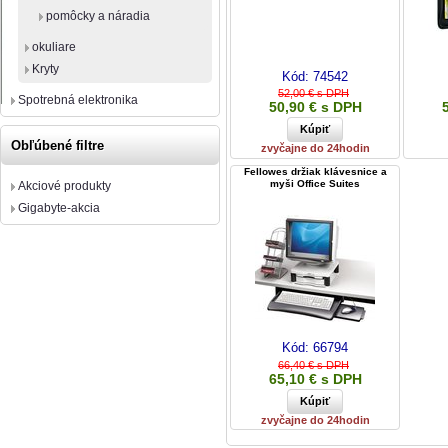
pomôcky a náradia
okuliare
Kryty
Kód:
74542
52,00 € s DPH
Spotrebná elektronika
50,90 € s DPH
Obľúbené filtre
zvyčajne do 24hodin
Fellowes držiak klávesnice a
myši Office Suites
Akciové produkty
Gigabyte-akcia
Kód:
66794
66,40 € s DPH
65,10 € s DPH
zvyčajne do 24hodin