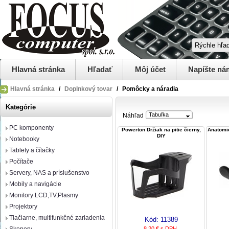
Hlavná stránka
Hľadať
Môj účet
Napíšte ná
Hlavná stránka
/
Doplnkový tovar
/
Pomôcky a náradia
Kategórie
Tabuľka
Náhľad
PC komponenty
Powerton Držiak na pitie čierny,
Anatomi
DIY
Notebooky
Tablety a čítačky
Počítače
Servery, NAS a príslušenstvo
Mobily a navigácie
Monitory LCD,TV,Plasmy
Projektory
Tlačiarne, multifunkčné zariadenia
Kód:
11389
8,20 € s DPH