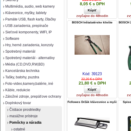
Skenery
8,05 € s DPH
Multimédia, audio, web kamery
Klávesnice, myšky, tablety
zvyčajne do 48hodin
zv
Pamäte USB, flash karty, čítačky
BOSCH Inštalatérske kliešte
BOSCH 2
USB zariadenia, prepínače
Sieťové komponenty, WIFI, IP
Software
Hry, herné zariadenia, konzoly
Spotrebný materiál
Spotrebný materiál - alternatívy
Média (CD,DVD,RW,BD)
Kancelárska technika
Kód:
39123
Tašky, batohy, puzdra
22,20 € s DPH
21,80 € s DPH
Foto-video,kamery,batérie, iné
Káble, redukcie
zvyčajne do 48hodin
zv
Záložné zdroje, prepäťove ochrany
Fellowes Držák klávesnice a myši
Spis
Doplnkový tovar
Čistiace prostriedky
masážne prístroje
Pomôcky a náradia
ostatné