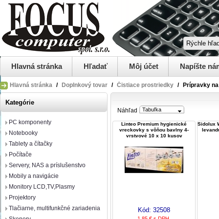
Hlavná stránka
Hľadať
Môj účet
Napíšte ná
Hlavná stránka
/
Doplnkový tovar
/
Čistiace prostriedky
/
Prípravky na
Kategórie
Tabuľka
Náhľad
PC komponenty
Linteo Premium hygienické
Sidolux 
vreckovky s vôňou bavlny 4-
levandu
Notebooky
vrstvové 10 x 10 kusov
Tablety a čítačky
Počítače
Servery, NAS a príslušenstvo
Mobily a navigácie
Monitory LCD,TV,Plasmy
Projektory
Tlačiarne, multifunkčné zariadenia
Kód:
32508
1,85 € s DPH