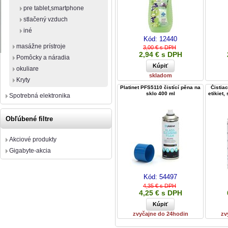
pre tablet,smartphone
stlačený vzduch
iné
Kód:
12440
masážne prístroje
3,00 € s DPH
2,94 € s DPH
Pomôcky a náradia
okuliare
skladom
Kryty
Platinet PFS5110 čistící pěna na
Čistiac
sklo 400 ml
etikiet,
Spotrebná elektronika
Obľúbené filtre
Akciové produkty
Gigabyte-akcia
Kód:
54497
4,35 € s DPH
4,25 € s DPH
zvyčajne do 24hodin
zv