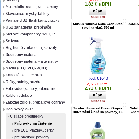
Skenery
1,82 € s DPH
Multimédia, audio, web kamery
Klávesnice, myšky, tablety
skladom
Pamäte USB, flash karty, čítačky
Sidolux Window Nano Code Artic
DOMEST
USB zariadenia, prepínače
sprej na okná 750 ml
Sieťové komponenty, WIFI, IP
Software
Hry, herné zariadenia, konzoly
Spotrebný materiál
Spotrebný materiál - alternatívy
Média (CD,DVD,RW,BD)
Kancelárska technika
Kód:
81648
Tašky, batohy, puzdra
2,77 € s DPH
2,71 € s DPH
Foto-video,kamery,batérie, iné
Káble, redukcie
skladom
Záložné zdroje, prepäťove ochrany
Sidolux Universal Green Grapes
Sidol
Doplnkový tovar
univerzální čistič na povrchy, 1L
Cherr
Čistiace prostriedky
Prípravky na čistenie
pre LCD,Plazmy,utierky
pre plastové povrchy