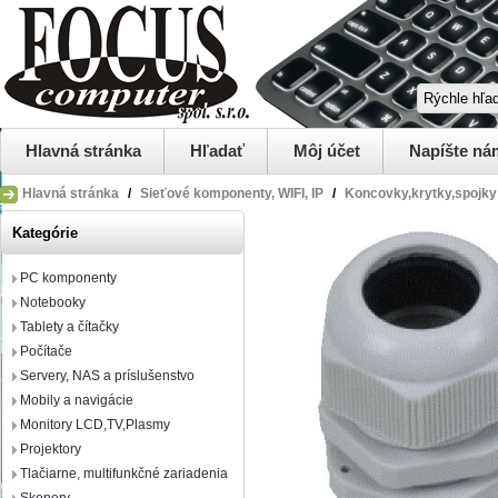
Hlavná stránka
Hľadať
Môj účet
Napíšte ná
Hlavná stránka
/
Sieťové komponenty, WIFI, IP
/
Koncovky,krytky,spojk
Kategórie
PC komponenty
Notebooky
Tablety a čítačky
Počítače
Servery, NAS a príslušenstvo
Mobily a navigácie
Monitory LCD,TV,Plasmy
Projektory
Tlačiarne, multifunkčné zariadenia