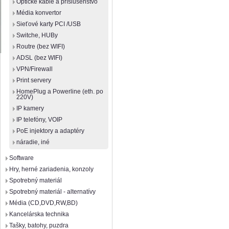
Optické káble a príslušenstvo
Média konvertor
Sieťové karty PCI /USB
Switche, HUBy
Routre (bez WIFI)
ADSL (bez WIFI)
VPN/Firewall
Print servery
HomePlug a Powerline (eth. po
220V)
IP kamery
IP telefóny, VOIP
PoE injektory a adaptéry
náradie, iné
Software
Hry, herné zariadenia, konzoly
Spotrebný materiál
Spotrebný materiál - alternatívy
Média (CD,DVD,RW,BD)
Kancelárska technika
Tašky, batohy, puzdra