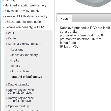
Skenery
Multimédia, audio, web kamery
Klávesnice, myšky, tablety
Pamäte USB, flash karty, čítačky
Popis
USB zariadenia, prepínače
Sieťové komponenty, WIFI, IP
Kabelová průchodka PG9 pro lepší o
cena za 1ks
WIFI
pro kabel o průměru od 4 do 8 mm
Káble
pro montáž do otvoru 16 mm
barva šedá
Koncovky,krytky,spojky …
IP krytí IP65
keystone
koncovky,konektory
krytky
spojky
ADSL splitter
ostatné príslušenstvo
Dátové zásuvky
Dátové rozvádzače
19",príslušenstvo..
Dátové rozvádzače
10",príslušenstvo..
Optické moduly