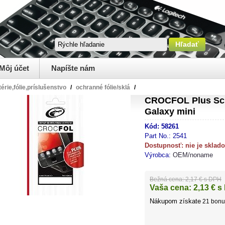
Môj účet
Napíšte nám
térie,fólie,príslušenstvo
/
ochranné fólie/sklá
/
CROCFOL Plus Scr
Galaxy mini
Kód:
58261
Part No.:
2541
Dostupnosť:
nie je sklad
Výrobca:
OEM/noname
Bežná cena:
2,17 € s DPH
Vaša cena:
2,13
€ s
Nákupom získate
21
bonu