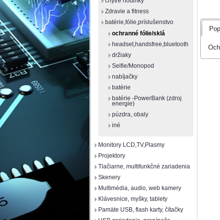
chytré hodinky
Zdravie a fitness
batérie,fólie,príslušenstvo
Pop
ochranné fólie/sklá
headset,handsfree,bluetooth
Och
držiaky
Selfie/Monopod
nabíjačky
batérie
batérie -PowerBank (zdroj
energie)
púzdra, obaly
iné
Monitory LCD,TV,Plasmy
Projektory
Tlačiarne, multifunkčné zariadenia
Skenery
Multimédia, audio, web kamery
Klávesnice, myšky, tablety
Pamäte USB, flash karty, čítačky