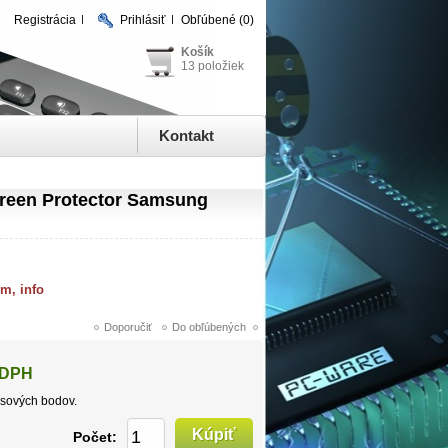
Registrácia
Prihlásiť
Obľúbené
(0)
Košík
13 položiek
Kontakt
een Protector Samsung
om, info
 DPH
sových bodov.
Počet: