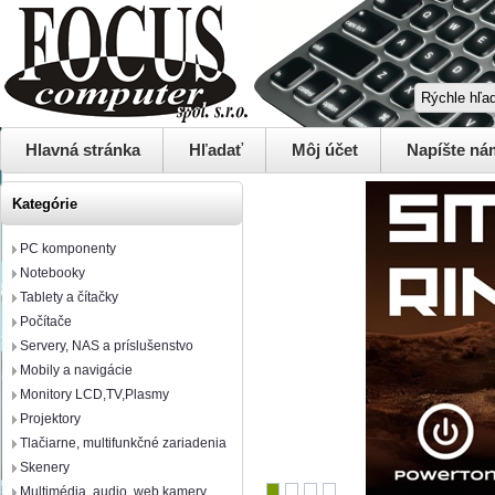
Hlavná stránka
Hľadať
Môj účet
Napíšte ná
Kategórie
PC komponenty
Notebooky
Tablety a čítačky
Počítače
Servery, NAS a príslušenstvo
Mobily a navigácie
Monitory LCD,TV,Plasmy
Projektory
Tlačiarne, multifunkčné zariadenia
Skenery
Multimédia, audio, web kamery