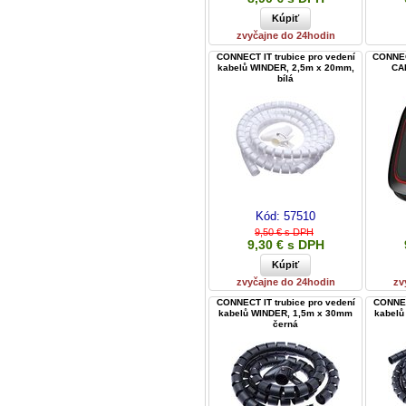
zvyčajne do 24hodin
CONNECT IT trubice pro vedení
CONNEC
kabelů WINDER, 2,5m x 20mm,
CAR
bílá
Kód:
57510
9,50 € s DPH
9,30 € s DPH
zvyčajne do 24hodin
zv
CONNECT IT trubice pro vedení
CONNEC
kabelů WINDER, 1,5m x 30mm
kabelů
černá