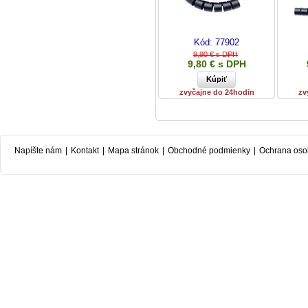
Kód:
77902
9,90 € s DPH
9,80 € s DPH
zvyčajne do 24hodin
zv
Napíšte nám
|
Kontakt
|
Mapa stránok
|
Obchodné podmienky
|
Ochrana oso