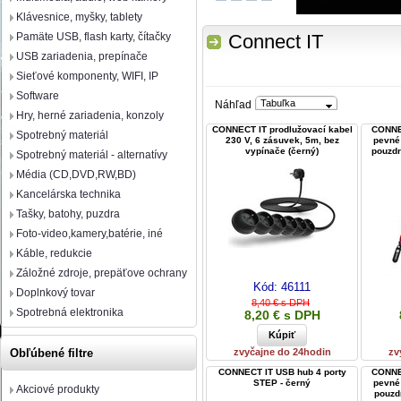
Klávesnice, myšky, tablety
Pamäte USB, flash karty, čítačky
Connect IT
USB zariadenia, prepínače
Sieťové komponenty, WIFI, IP
Software
Tabuľka
Náhľad
Hry, herné zariadenia, konzoly
CONNECT IT prodlužovací kabel
CONNEC
Spotrebný materiál
230 V, 6 zásuvek, 5m, bez
pevné
vypínače (černý)
pouzdr
Spotrebný materiál - alternatívy
Média (CD,DVD,RW,BD)
Kancelárska technika
Tašky, batohy, puzdra
Foto-video,kamery,batérie, iné
Káble, redukcie
Záložné zdroje, prepäťove ochrany
Kód:
46111
Doplnkový tovar
8,40 € s DPH
Spotrebná elektronika
8,20 € s DPH
zvyčajne do 24hodin
zv
Obľúbené filtre
CONNECT IT USB hub 4 porty
CONNEC
STEP - černý
pevné
Akciové produkty
pouzd