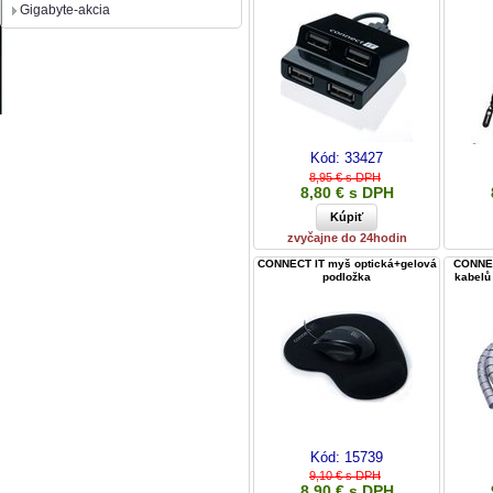
Gigabyte-akcia
Kód:
33427
8,95 € s DPH
8,80 € s DPH
zvyčajne do 24hodin
CONNECT IT myš optická+gelová
CONNEC
podložka
kabelů
Kód:
15739
9,10 € s DPH
8,90 € s DPH