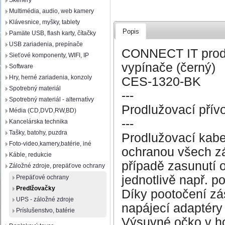
Skenery
Multimédia, audio, web kamery
Klávesnice, myšky, tablety
Popis
Pamäte USB, flash karty, čítačky
USB zariadenia, prepínače
CONNECT IT prodl
Sieťové komponenty, WIFI, IP
vypínače (černý)
Software
Hry, herné zariadenia, konzoly
CES-1320-BK
Spotrebný materiál
---
Spotrebný materiál - alternatívy
Prodlužovací přív
Média (CD,DVD,RW,BD)
---
Kancelárska technika
Tašky, batohy, puzdra
Prodlužovací kabe
Foto-video,kamery,batérie, iné
ochranou všech zá
Káble, redukcie
případě zasunutí 
Záložné zdroje, prepäťove ochrany
jednotlivě např. p
Prepäťové ochrany
Predlžovačky
Díky pootočení zá
UPS - záložné zdroje
napájecí adaptéry
Príslušenstvo, batérie
Výsuvné očko v h