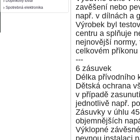
Doplnkový tovar
zavěšení nebo pev
Spotrebná elektronika
např. v dílnách a 
Výrobek byl testo
centru a splňuje 
nejnovější normy,
celkovém příkonu
---
6 zásuvek
Délka přívodního 
Dětská ochrana vš
v případě zasunut
jednotlivě např. p
Zásuvky v úhlu 45
objemnějších napá
Výklopné závěsné 
pevnou instalaci 