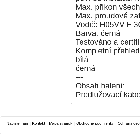
Max. příkon všech
Max. proudové zat
Vodič: H05VV-F 3
Barva: černá
Testováno a certi
Kompletní přehled
bílá
černá
---
Obsah balení:
Prodlužovací kabe
Napíšte nám
|
Kontakt
|
Mapa stránok
|
Obchodné podmienky
|
Ochrana oso