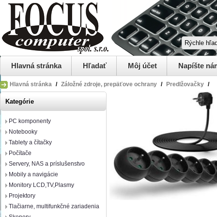
Hlavná stránka
Hľadať
Môj účet
Napíšte ná
Hlavná stránka
/
Záložné zdroje, prepäťove ochrany
/
Predlžovačky
/
Kategórie
PC komponenty
Notebooky
Tablety a čítačky
Počítače
Servery, NAS a príslušenstvo
Mobily a navigácie
Monitory LCD,TV,Plasmy
Projektory
Tlačiarne, multifunkčné zariadenia