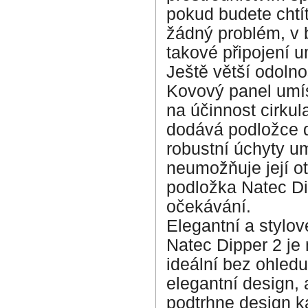
pokud budete chtí
žádný problém, v b
takové připojení 
Ještě větší odolno
Kovový panel umís
na účinnost cirkul
dodává podložce 
robustní úchyty u
neumožňuje její ot
podložka Natec Dip
očekávání.
Elegantní a stylov
Natec Dipper 2 je 
ideální bez ohledu
elegantní design, 
podtrhne design k