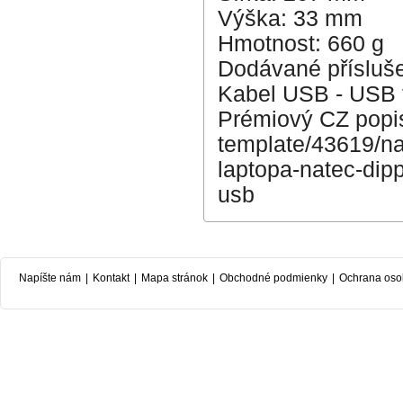
Výška: 33 mm
Hmotnost: 660 g
Dodávané přísluš
Kabel USB - USB 
Prémiový CZ popis
template/43619/n
laptopa-natec-dip
usb
Napíšte nám
|
Kontakt
|
Mapa stránok
|
Obchodné podmienky
|
Ochrana oso