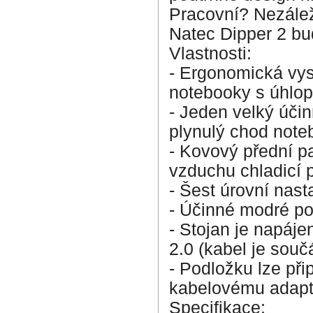
Pracovní? Nezálež
Natec Dipper 2 b
Vlastnosti:
- Ergonomická vys
notebooky s úhlop
- Jeden velký účinn
plynulý chod note
- Kovový přední pa
vzduchu chladicí 
- Šest úrovní nast
- Účinné modré pod
- Stojan je napáj
2.0 (kabel je souč
- Podložku lze při
kabelovému adaptér
Specifikace: