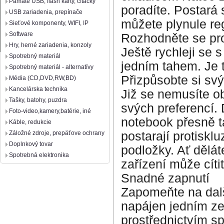
Pamäte USB, flash karty, čítačky
poradíte. Postará 
USB zariadenia, prepínače
můžete plynule re
Sieťové komponenty, WIFI, IP
Software
Rozhodněte se pro
Hry, herné zariadenia, konzoly
Ještě rychleji se
Spotrebný materiál
jedním tahem. Je 
Spotrebný materiál - alternatívy
Přizpůsobte si s
Média (CD,DVD,RW,BD)
Kancelárska technika
Již se nemusíte ob
Tašky, batohy, puzdra
svých preferencí.
Foto-video,kamery,batérie, iné
notebook přesně ta
Káble, redukcie
postarají protiskl
Záložné zdroje, prepäťove ochrany
Doplnkový tovar
podložky. Ať dělát
Spotrebná elektronika
zařízení může cíti
Snadné zapnutí
Zapomeňte na dalš
napájen jedním ze
prostřednictvím sp