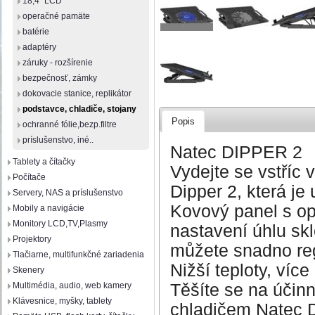
18,4" LCD
operačné pamäte
batérie
adaptéry
záruky - rozšírenie
bezpečnosť, zámky
dokovacie stanice, replikátor
podstavce, chladiče, stojany
Popis
ochranné fólie,bezp.filtre
príslušenstvo, iné..
Natec DIPPER 2
Tablety a čítačky
Vydejte se vstříc
Počítače
Dipper 2, která je
Servery, NAS a príslušenstvo
Kovový panel s opt
Mobily a navigácie
Monitory LCD,TV,Plasmy
nastavení úhlu skl
Projektory
můžete snadno reg
Tlačiarne, multifunkčné zariadenia
Nižší teploty, více 
Skenery
Těšíte se na účin
Multimédia, audio, web kamery
Klávesnice, myšky, tablety
chladičem Natec D