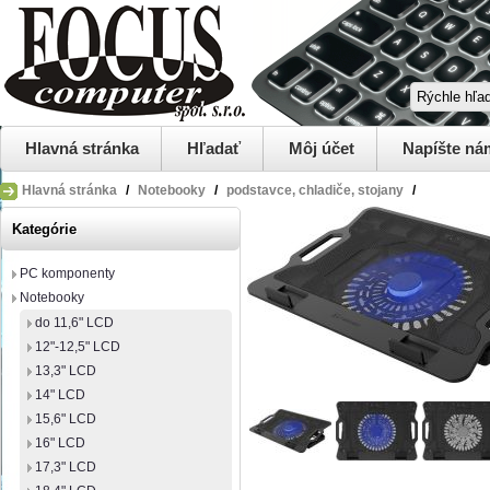
Hlavná stránka
Hľadať
Môj účet
Napíšte ná
Hlavná stránka
/
Notebooky
/
podstavce, chladiče, stojany
/
Kategórie
PC komponenty
Notebooky
do 11,6" LCD
12"-12,5" LCD
13,3" LCD
14" LCD
15,6" LCD
16" LCD
17,3" LCD