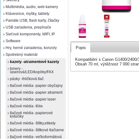
Skenery
Multimédia, audio, web kamery
Klávesnice, myšky, tablety
Pamäte USB, flash karty, čítačky
USB zariadenia, prepínače
Sieťové komponenty, WIFI, IP
Software
Popis
Hry, herné zariadenia, konzoly
Spotrebný materiál
Kompatibilní s Canon G1400/2400/
kazety -atramentové kazety
Obsah 70 ml, výtěžnost 7 000 stra
tonery -
laserová/LED/kopírky/FAX
pásky -ihličková tlač
tlačové média -papier obyčajny
tlačové média -papier atrament
tlačové média -papier laser
tlačové média -fólie
tlačové média -papierové
kotúčiky
tlačové média -štítky,etikety
tlačové média -štítkové tlačiarne
tlačové média -veľkoformátová