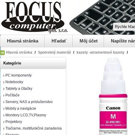
Hlavná stránka
Hľadať
Môj účet
Napíšte ná
Hlavná stránka
/
Spotrebný materiál
/
kazety -atramentové kazety
/
Kategórie
PC komponenty
Notebooky
Tablety a čítačky
Počítače
Servery, NAS a príslušenstvo
Mobily a navigácie
Monitory LCD,TV,Plasmy
Projektory
Tlačiarne, multifunkčné zariadenia