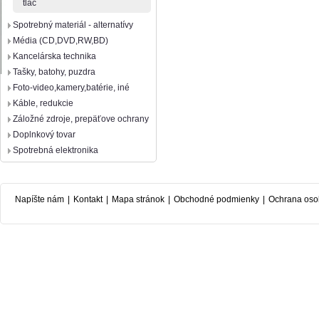
tlač
Spotrebný materiál - alternatívy
Média (CD,DVD,RW,BD)
Kancelárska technika
Tašky, batohy, puzdra
Foto-video,kamery,batérie, iné
Káble, redukcie
Záložné zdroje, prepäťove ochrany
Doplnkový tovar
Spotrebná elektronika
Napíšte nám
|
Kontakt
|
Mapa stránok
|
Obchodné podmienky
|
Ochrana oso