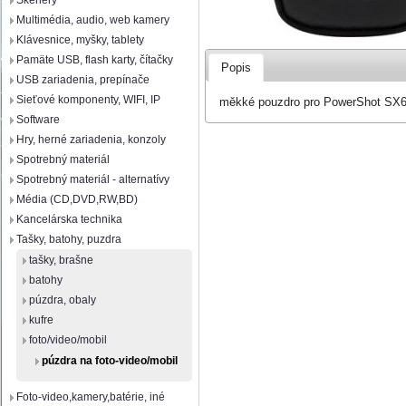
Skenery
Multimédia, audio, web kamery
Klávesnice, myšky, tablety
Pamäte USB, flash karty, čítačky
Popis
USB zariadenia, prepínače
Sieťové komponenty, WIFI, IP
měkké pouzdro pro PowerShot SX
Software
Hry, herné zariadenia, konzoly
Spotrebný materiál
Spotrebný materiál - alternatívy
Média (CD,DVD,RW,BD)
Kancelárska technika
Tašky, batohy, puzdra
tašky, brašne
batohy
púzdra, obaly
kufre
foto/video/mobil
púzdra na foto-video/mobil
Foto-video,kamery,batérie, iné