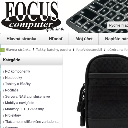
Hlavná stránka
Hľadať
Môj účet
Napíšte ná
Hlavná stránka
/
Tašky, batohy, puzdra
/
foto/video/mobil
/
púzdra na fo
Kategórie
PC komponenty
Notebooky
Tablety a čítačky
Počítače
Servery, NAS a príslušenstvo
Mobily a navigácie
Monitory LCD,TV,Plasmy
Projektory
Tlačiarne, multifunkčné zariadenia