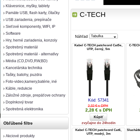
Klávesnice, myšky, tablety
Pamäte USB, flash karty, čítačky
C-TECH
USB zariadenia, prepínače
Sieťové komponenty, WIFI, IP
Software
Tabuľka
Náhľad
Hry, herné zariadenia, konzoly
Kabel C-TECH patchcord Cat5e,
C-TECH
Spotrebný materiál
UTP, černý, 5m
Spotrebný materiál - alternatívy
Média (CD,DVD,RW,BD)
Kancelárska technika
Tašky, batohy, puzdra
Foto-video,kamery,batérie, iné
Káble, redukcie
Záložné zdroje, prepäťove ochrany
Kód:
57341
Doplnkový tovar
2,32 € s DPH
Spotrebná elektronika
2,28 € s DPH
zvyčajne do 24hodin
Obľúbené filtre
Kabel C-TECH patchcord Cat6,
Sluchát
UTP, modrý, 3m
Akciové produkty