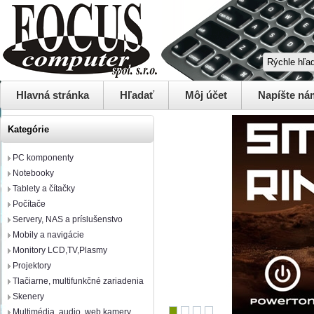
Hlavná stránka
Hľadať
Môj účet
Napíšte ná
Kategórie
PC komponenty
Notebooky
Tablety a čítačky
Počítače
Servery, NAS a príslušenstvo
Mobily a navigácie
Monitory LCD,TV,Plasmy
Projektory
Tlačiarne, multifunkčné zariadenia
Skenery
Multimédia, audio, web kamery