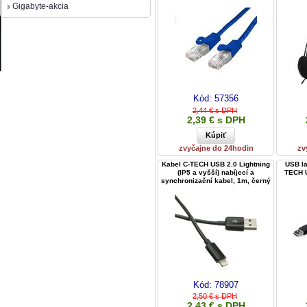
Gigabyte-akcia
Kód:
57356
2,44 € s DPH
2,39 € s DPH
zvyčajne do 24hodin
zv
Kabel C-TECH USB 2.0 Lightning
USB la
(IP5 a vyšší) nabíjecí a
TECH U
synchronizační kabel, 1m, černý
Kód:
78907
2,50 € s DPH
2,43 € s DPH