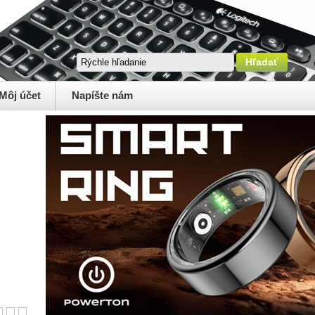
Môj účet
Napíšte nám