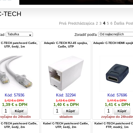
C-TECH
4
Prvá
Predchádzajúca
2
3
5
6
Ďalšia
Pos
Tabuľka
Od najlacnejších
ľad
Zoradiť podľa
 C-TECH patchcord Cat6e,
Adaptér C-TECH RJ-45 spojka,
Adaptér C-TECH HDMI spojk
UTP, šedý, 1m
Cat5e, UTP
Kód:
57936
Kód:
32294
Kód:
57696
1,42 € s DPH
1,43 € s DPH
1,44 € s DPH
1,39 € s DPH
1,40 € s DPH
1,41 € s DPH
zvyčajne do 24hodin
skladom
zvyčajne do 24hodi
 C-TECH patchcord Cat5e,
Kabel C-TECH patchcord Cat6e,
Kabel C-TECH patchcord C
UTP, šedý, 2m
UTP, šedý, 2m
FTP, modrý, 1m