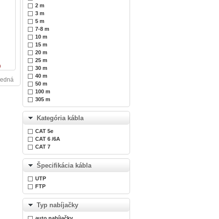
2 m
3 m
5 m
7-8 m
10 m
15 m
20 m
25 m
n
30 m
40 m
ledná
50 m
100 m
305 m
Kategória kábla
CAT 5e
CAT 6 /6A
CAT 7
Špecifikácia kábla
UTP
FTP
Typ nabíjačky
auto nabíjačky