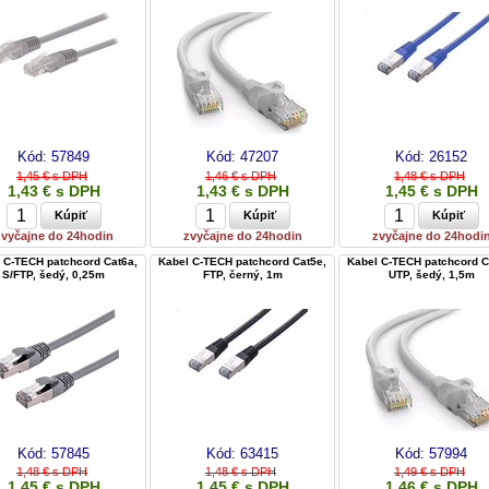
Kód:
57849
Kód:
47207
Kód:
26152
1,45 € s DPH
1,46 € s DPH
1,48 € s DPH
1,43 € s DPH
1,43 € s DPH
1,45 € s DPH
zvyčajne do 24hodin
zvyčajne do 24hodin
zvyčajne do 24hodi
 C-TECH patchcord Cat6a,
Kabel C-TECH patchcord Cat5e,
Kabel C-TECH patchcord C
S/FTP, šedý, 0,25m
FTP, černý, 1m
UTP, šedý, 1,5m
Kód:
57845
Kód:
63415
Kód:
57994
1,48 € s DPH
1,48 € s DPH
1,49 € s DPH
1,45 € s DPH
1,45 € s DPH
1,46 € s DPH