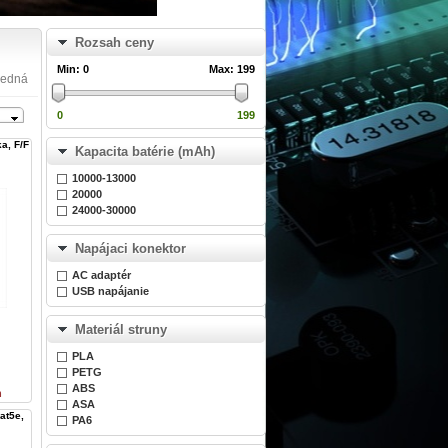
Rozsah ceny
Min:
0
Max:
199
ledná
0
199
a, F/F
Kapacita batérie (mAh)
10000-13000
20000
24000-30000
Napájaci konektor
AC adaptér
USB napájanie
Materiál struny
PLA
PETG
ABS
n
ASA
at5e,
PA6