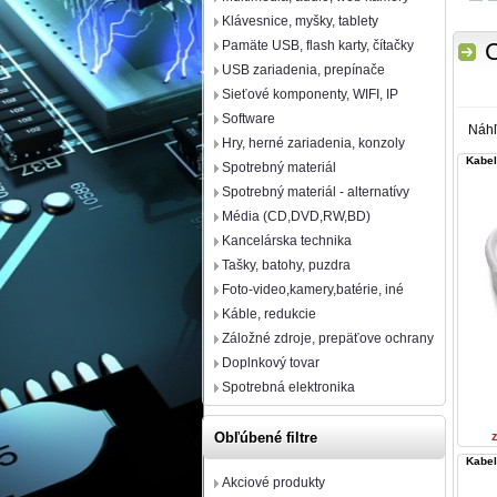
Klávesnice, myšky, tablety
Pamäte USB, flash karty, čítačky
USB zariadenia, prepínače
Sieťové komponenty, WIFI, IP
Software
Náh
Hry, herné zariadenia, konzoly
Kabel
Spotrebný materiál
Spotrebný materiál - alternatívy
Média (CD,DVD,RW,BD)
Kancelárska technika
Tašky, batohy, puzdra
Foto-video,kamery,batérie, iné
Káble, redukcie
Záložné zdroje, prepäťove ochrany
Doplnkový tovar
Spotrebná elektronika
Obľúbené filtre
Kabel
Akciové produkty