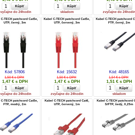
zvyčajne do 24hodin
skladom
zvyčajne do 24hodi
 C-TECH patchcord Cat5e,
Kabel C-TECH patchcord Cat5e,
Kabel C-TECH patchcord C
UTP, černý, 3m
UTP, červený, 3m
FTP, černý, 2m
Kód:
57806
Kód:
15632
Kód:
48165
1,50 € s DPH
1,50 € s DPH
1,54 € s DPH
1,47 € s DPH
1,47 € s DPH
1,51 € s DPH
zvyčajne do 24hodin
zvyčajne do 24hodin
skladom
 C-TECH patchcord Cat5e,
Kabel C-TECH patchcord Cat6,
Kabel C-TECH patchcord C
FTP, modrý, 2m
UTP, červený, 1m
S/FTP, šedý, 0,25m