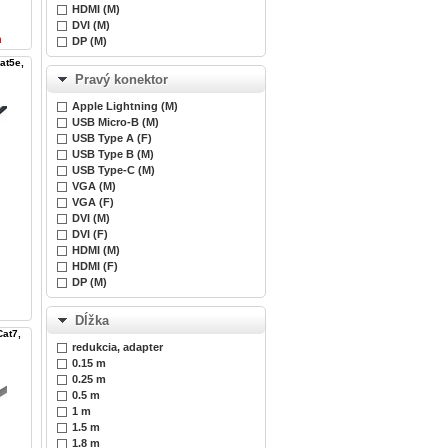
HDMI (M)
DVI (M)
n
DP (M)
at5e,
Pravý konektor
Apple Lightning (M)
USB Micro-B (M)
USB Type A (F)
USB Type B (M)
USB Type-C (M)
VGA (M)
VGA (F)
DVI (M)
DVI (F)
HDMI (M)
HDMI (F)
DP (M)
Dĺžka
at7,
redukcia, adapter
0.15 m
0.25 m
0.5 m
1 m
1.5 m
1.8 m