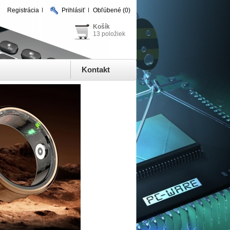
Registrácia
Prihlásiť
Obľúbené
(0)
Košík
13 položiek
Kontakt