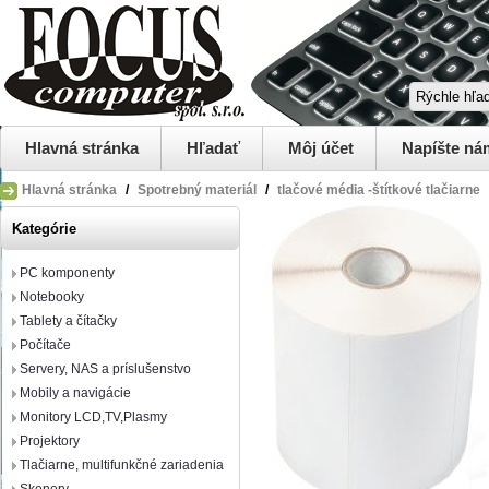
Hlavná stránka
Hľadať
Môj účet
Napíšte ná
Hlavná stránka
/
Spotrebný materiál
/
tlačové média -štítkové tlačiarne
Kategórie
PC komponenty
Notebooky
Tablety a čítačky
Počítače
Servery, NAS a príslušenstvo
Mobily a navigácie
Monitory LCD,TV,Plasmy
Projektory
Tlačiarne, multifunkčné zariadenia