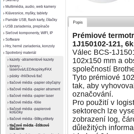
Skenery
Multimédia, audio, web kamery
Klávesnice, myšky, tablety
Pamäte USB, flash karty, čítačky
Popis
USB zariadenia, prepínače
Sieťové komponenty, WIFI, IP
Prémiové termotr
Software
1J150102-121, 6k
Hry, herné zariadenia, konzoly
Válec BCS-1J1501
Spotrebný materiál
102x150 mm a obsah
kazety -atramentové kazety
tonery -
společností Brothe
laserová/LED/kopírky/FAX
Tyto prémiové 102
pásky -ihličková tlač
tlačové média -papier obyčajny
tak, aby vyhovova
tlačové média -papier atrament
označování.
tlačové média -papier laser
Pro použití v logi
tlačové média -fólie
sektorech lze vys
tlačové média -papierové
kotúčiky
zobrazení log, čár
tlačové média -štítky,etikety
tlačové média -štítkové
důležitých informa
tlačiarne