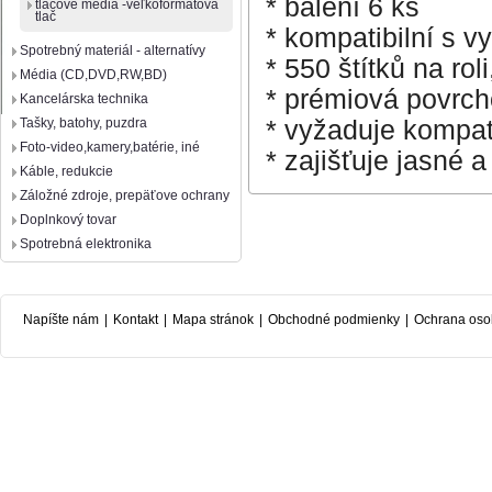
* balení 6 ks
tlačové média -veľkoformátová
tlač
* kompatibilní s v
Spotrebný materiál - alternatívy
* 550 štítků na r
Média (CD,DVD,RW,BD)
* prémiová povrc
Kancelárska technika
* vyžaduje kompat
Tašky, batohy, puzdra
Foto-video,kamery,batérie, iné
* zajišťuje jasné a
Káble, redukcie
Záložné zdroje, prepäťove ochrany
Doplnkový tovar
Spotrebná elektronika
Napíšte nám
|
Kontakt
|
Mapa stránok
|
Obchodné podmienky
|
Ochrana oso