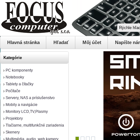
Hlavná stránka
Hľadať
Môj účet
Napíšte ná
Kategórie
PC komponenty
Notebooky
Tablety a čítačky
Počítače
Servery, NAS a príslušenstvo
Mobily a navigácie
Monitory LCD,TV,Plasmy
Projektory
Tlačiarne, multifunkčné zariadenia
Skenery
Multimédia, audio, web kamery