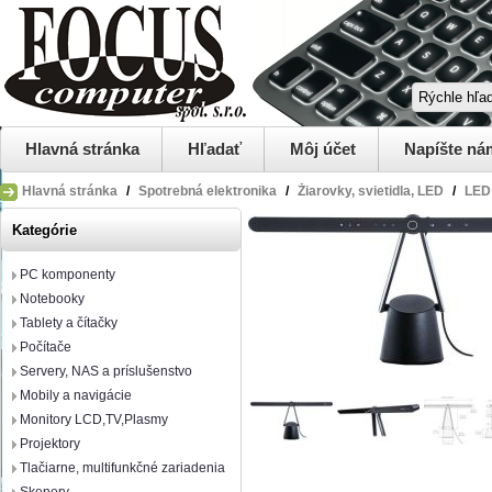
Hlavná stránka
Hľadať
Môj účet
Napíšte ná
Hlavná stránka
/
Spotrebná elektronika
/
Žiarovky, svietidla, LED
/
LED 
Kategórie
PC komponenty
Notebooky
Tablety a čítačky
Počítače
Servery, NAS a príslušenstvo
Mobily a navigácie
Monitory LCD,TV,Plasmy
Projektory
Tlačiarne, multifunkčné zariadenia