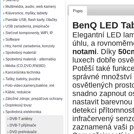
Skenery
Multimédia, audio, web kamery
Popis
Klávesnice, myšky, tablety
Pamäte USB, flash karty, čítačky
BenQ LED Tab
USB zariadenia, prepínače
Elegantní LED la
Sieťové komponenty, WIFI, IP
Software
úhlu, a rovnoměrn
Hry, herné zariadenia, konzoly
notami
. Díky
50c
Spotrebný materiál
luxech dobře osvět
Spotrebný materiál - alternatívy
Média (CD,DVD,RW,BD)
Potěší také funkc
Kancelárska technika
správné množství 
Tašky, batohy, puzdra
osvětlených pros
Foto-video,kamery,batérie, iné
snadno zapnout osv
Káble, redukcie
Záložné zdroje, prepäťove ochrany
nastavit barevnou
Doplnkový tovar
detekci přítomnos
Spotrebná elektronika
infračervený senzo
DVB-T antény
zaznamená vaši př
DVB-T přijímače
DVD prehrávače