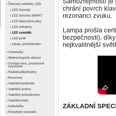
Samozřejmostí je 
Žiarovky, svietidla, LED
chrání povrch kla
LED žiarovky
rezonanci zvuku.
LED žiarovky SMART
LED dekoračné pásy
LED reflektory
Lampa prošla cert
LED svietidlá
bezpečnosti), dík
LED profil
nejkvalitnější svě
zdroje, prislušenstvo
Vysielačky
Meteorologické stanice
Domáce kino, priestorové
ozvučenie
Rádiobudíky/hodiny
Receivery
Satelitné prijímače
Satelitné antény
Satelitné príslušenstvo
Satelitné karty
ZÁKLADNÍ SPEC
Kalkulačky
Robotické vysavače