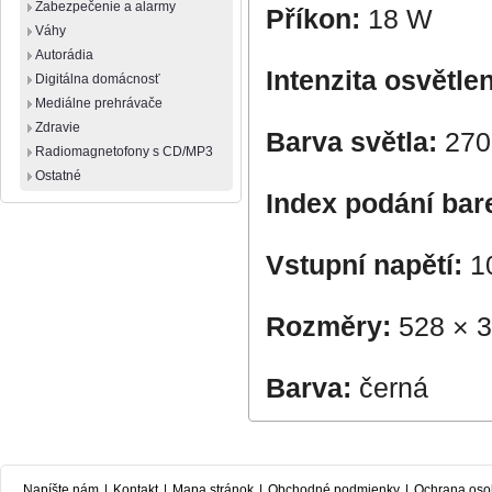
Zabezpečenie a alarmy
Příkon:
18 W
Váhy
Autorádia
Intenzita osvětlen
Digitálna domácnosť
Mediálne prehrávače
Zdravie
Barva světla:
270
Radiomagnetofony s CD/MP3
Ostatné
Index podání bar
Vstupní napětí:
1
Rozměry:
528 × 
Barva:
černá
Napíšte nám
|
Kontakt
|
Mapa stránok
|
Obchodné podmienky
|
Ochrana oso