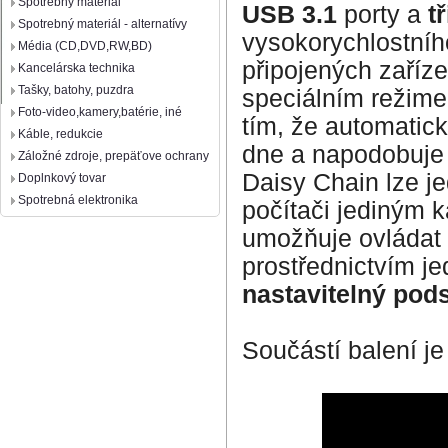
Spotrebný materiál
USB 3.1
porty a
t
Spotrebný materiál - alternatívy
vysokorychlostníh
Média (CD,DVD,RW,BD)
připojených zaříz
Kancelárska technika
Tašky, batohy, puzdra
speciálním reži
Foto-video,kamery,batérie, iné
tím, že automatic
Káble, redukcie
dne a napodobuje t
Záložné zdroje, prepäťove ochrany
Daisy Chain lze je
Doplnkový tovar
Spotrebná elektronika
počítači jediným 
umožňuje ovládat 
prostřednictvím je
nastavitelný pod
Součástí balení 