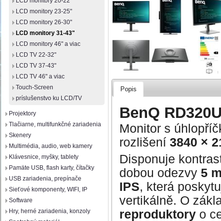
LCD monitory 20-22"
LCD monitory 23-25"
LCD monitory 26-30"
LCD monitory 31-43"
LCD monitory 46" a viac
LCD TV 22-32"
LCD TV 37-43"
LCD TV 46" a viac
Touch-Screen
Popis
príslušenstvo ku LCD/TV
BenQ RD320
Projektory
Tlačiarne, multifunkčné zariadenia
Monitor s úhlopří
Skenery
rozlišení
3840 × 2
Multimédia, audio, web kamery
Disponuje kontra
Klávesnice, myšky, tablety
Pamäte USB, flash karty, čítačky
dobou odezvy
5 
USB zariadenia, prepínače
IPS
, která poskyt
Sieťové komponenty, WIFI, IP
vertikálně. O zákl
Software
Hry, herné zariadenia, konzoly
reproduktory
o c