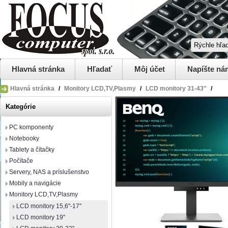
Hlavná stránka
Hľadať
Môj účet
Napíšte ná
Hlavná stránka
/
Monitory LCD,TV,Plasmy
/
LCD monitory 31-43"
/
Kategórie
PC komponenty
Notebooky
Tablety a čítačky
Počítače
Servery, NAS a príslušenstvo
Mobily a navigácie
Monitory LCD,TV,Plasmy
LCD monitory 15,6"-17"
LCD monitory 19"