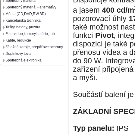
Spotrebný materiál
Spotrebný materiál - alternatívy
a jasem
400 cd/m
Média (CD,DVD,RW,BD)
pozorovací úhly
1
Kancelárska technika
také možnost nast
Tašky, batohy, puzdra
funkci
Pivot
, inte
Foto-video,kamery,batérie, iné
Káble, redukcie
dispozici je také p
Záložné zdroje, prepäťove ochrany
přenosu videa a d
Doplnkový tovar
do 90 W. Integro
Spotrebná elektronika
zařízení připojená
a myši.
Součástí balení j
ZÁKLADNÍ SPEC
Typ panelu:
IPS