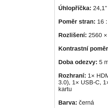
Úhlopříčka:
24,1"
Poměr stran:
16 :
Rozlišení:
2560 ×
Kontrastní pomě
Doba odezvy:
5 
Rozhraní:
1× HDM
3.0), 1× USB-C, 1
kartu
Barva:
černá