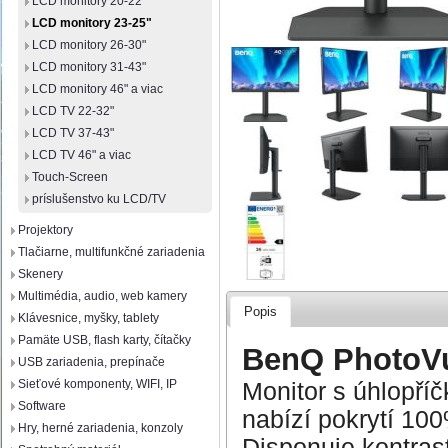
LCD monitory 20-22"
LCD monitory 23-25"
LCD monitory 26-30"
LCD monitory 31-43"
LCD monitory 46" a viac
LCD TV 22-32"
LCD TV 37-43"
LCD TV 46" a viac
Touch-Screen
príslušenstvo ku LCD/TV
Projektory
Tlačiarne, multifunkčné zariadenia
Skenery
Multimédia, audio, web kamery
Popis
Klávesnice, myšky, tablety
Pamäte USB, flash karty, čítačky
BenQ PhotoV
USB zariadenia, prepínače
Sieťové komponenty, WIFI, IP
Monitor s úhlopří
Software
nabízí pokrytí 1
Hry, herné zariadenia, konzoly
Disponuje kontra