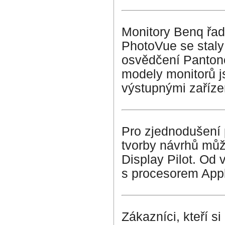
Monitory Benq řad
PhotoVue se staly 
osvědčení Pantone
modely monitorů j
výstupnými zaříze
Pro zjednodušení p
tvorby návrhů můž
Display Pilot
. Od 
s procesorem App
Zákazníci, kteří 