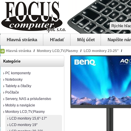
Hlavná stránka
Hľadať
Môj účet
Napíšte ná
Hlavná stránka
/
Monitory LCD,TV,Plasmy
/
LCD monitory 23-25"
/
Kategórie
PC komponenty
Notebooky
Tablety a čítačky
Počítače
Servery, NAS a príslušenstvo
Mobily a navigácie
Monitory LCD,TV,Plasmy
LCD monitory 15,6"-17"
LCD monitory 19"