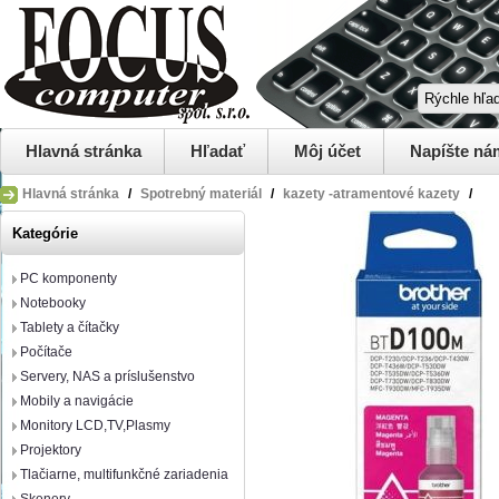
Hlavná stránka
Hľadať
Môj účet
Napíšte ná
Hlavná stránka
/
Spotrebný materiál
/
kazety -atramentové kazety
/
Kategórie
PC komponenty
Notebooky
Tablety a čítačky
Počítače
Servery, NAS a príslušenstvo
Mobily a navigácie
Monitory LCD,TV,Plasmy
Projektory
Tlačiarne, multifunkčné zariadenia