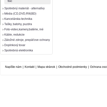
tlač
Spotrebný materiál - alternatívy
Média (CD,DVD,RW,BD)
Kancelárska technika
Tašky, batohy, puzdra
Foto-video,kamery,batérie, iné
Káble, redukcie
Záložné zdroje, prepäťove ochrany
Doplnkový tovar
Spotrebná elektronika
Napíšte nám
|
Kontakt
|
Mapa stránok
|
Obchodné podmienky
|
Ochrana oso