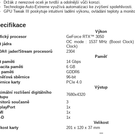
Držák z nerezové oceli je tvrdší a odolnější vůči korozi.
Technologie Auto-Extreme využívá automatizaci ke zvýšení spolehlivosti.
GPU Tweak III poskytuje intuitivní ladění výkonu, ovládání teploty a moni
ecifikace
Výkon
fický procesor
GeForce RTX™ 3050
OC mode : 1537 MHz (Boost Clock) 
t jádra
Clock)
A® jader/Stream procesorů
2304
Paměť
t paměti
14 Gbps
acita paměti
6 GB
 paměti
GDDR6
ěťová sběrnice
96-bit
rnice karty
PCIe 4.0
Výstup
imální rozlišení digitálního
7680x4320
tupu
itorů současně
3
playPort
1x
MI
1x
-D
1x
Velikost
ikost karty
201 x 120 x 37 mm
---