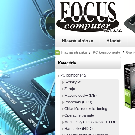
Hlavná stránka
Hľadať
Hlavná stránka
/
PC komponenty
/
Grafi
Kategórie
PC komponenty
Skrinky PC
Zdroje
Matičné dosky (MB)
Procesory (CPU)
Chladiče, redukcie, tuning..
Operačné pamäte
Mechaniky CD/DVD/BD-R, FDD
Harddisky (HDD)