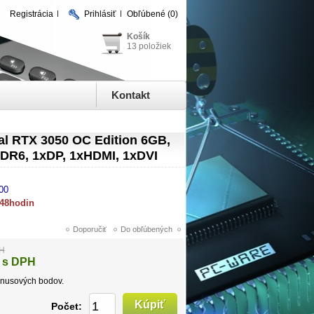
Registrácia
Prihlásiť
Obľúbené
(0)
Košík
13 položiek
Kontakt
l RTX 3050 OC Edition 6GB,
DR6, 1xDP, 1xHDMI, 1xDVI
00
 48hodin
PH
 s DPH
nusových bodov.
Počet: