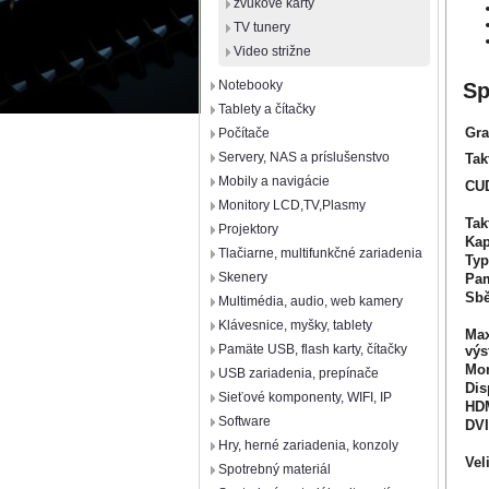
zvukové karty
TV tunery
Video strižne
Notebooky
Sp
Tablety a čítačky
Gra
Počítače
Servery, NAS a príslušenstvo
Tak
Mobily a navigácie
CUD
Monitory LCD,TV,Plasmy
Tak
Projektory
Kap
Tlačiarne, multifunkčné zariadenia
Typ
Skenery
Pam
Sbě
Multimédia, audio, web kamery
Klávesnice, myšky, tablety
Max
Pamäte USB, flash karty, čítačky
výs
Mon
USB zariadenia, prepínače
Dis
Sieťové komponenty, WIFI, IP
HD
Software
DVI
Hry, herné zariadenia, konzoly
Vel
Spotrebný materiál