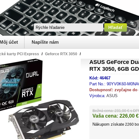
Môj účet
Napíšte nám
cké karty PCI Express
/
Geforce RTX 3050
/
ASUS GeForce Dua
RTX 3050, 6GB GD
Kód:
46467
Part No.:
90YV0K60-M0NA
Dostupnosť:
zvyčajne do
Výrobca:
ASUS
Bežná cena:
231,00 € s D
Vaša cena:
226,00
€
Nákupom získate
2260
bo