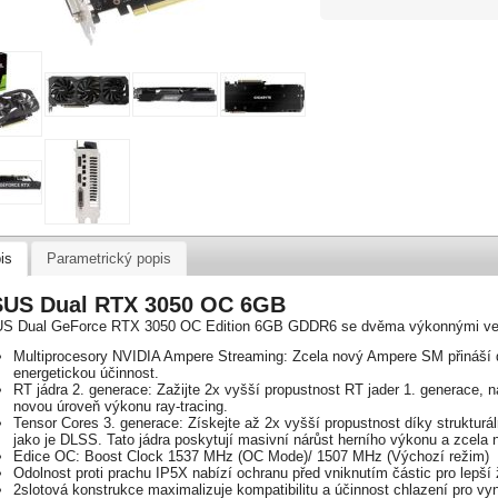
is
Parametrický popis
US Dual RTX 3050 OC 6GB
S Dual GeForce RTX 3050 OC Edition 6GB GDDR6 se dvěma výkonnými ventil
Multiprocesory NVIDIA Ampere Streaming: Zcela nový Ampere SM přináší 
energetickou účinnost.
RT jádra 2. generace: Zažijte 2x vyšší propustnost RT jader 1. generace, 
novou úroveň výkonu ray-tracing.
Tensor Cores 3. generace: Získejte až 2x vyšší propustnost díky strukturá
jako je DLSS. Tato jádra poskytují masivní nárůst herního výkonu a zcela 
Edice OC: Boost Clock 1537 MHz (OC Mode)/ 1507 MHz (Výchozí režim)
Odolnost proti prachu IP5X nabízí ochranu před vniknutím částic pro lepší 
2slotová konstrukce maximalizuje kompatibilitu a účinnost chlazení pro vy