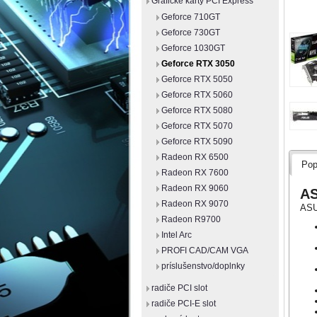
Grafické karty PCI Express
Geforce 710GT
Geforce 730GT
Geforce 1030GT
Geforce RTX 3050
Geforce RTX 5050
Geforce RTX 5060
Geforce RTX 5080
Geforce RTX 5070
Geforce RTX 5090
Radeon RX 6500
Pop
Radeon RX 7600
Radeon RX 9060
AS
Radeon RX 9070
ASU
Radeon R9700
Intel Arc
PROFI CAD/CAM VGA
príslušenstvo/doplnky
radiče PCI slot
radiče PCI-E slot