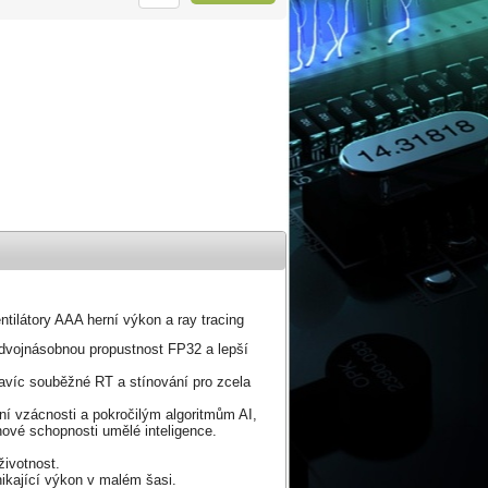
átory AAA herní výkon a ray tracing
dvojnásobnou propustnost FP32 a lepší
navíc souběžné RT a stínování pro zcela
lní vzácnosti a pokročilým algoritmům AI,
nové schopnosti umělé inteligence.
životnost.
nikající výkon v malém šasi.