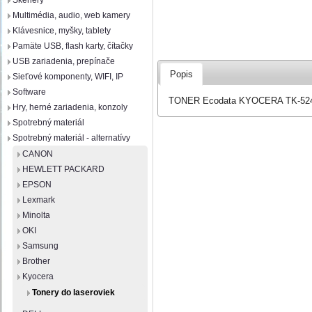
Skenery
Multimédia, audio, web kamery
Klávesnice, myšky, tablety
Pamäte USB, flash karty, čítačky
USB zariadenia, prepínače
Popis
Sieťové komponenty, WIFI, IP
Software
TONER Ecodata KYOCERA TK-5240
Hry, herné zariadenia, konzoly
Spotrebný materiál
Spotrebný materiál - alternatívy
CANON
HEWLETT PACKARD
EPSON
Lexmark
Minolta
OKI
Samsung
Brother
Kyocera
Tonery do laseroviek