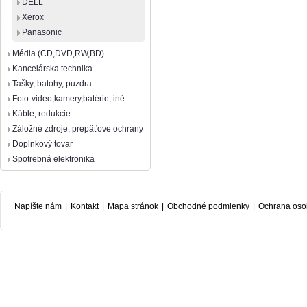
DELL
Xerox
Panasonic
Média (CD,DVD,RW,BD)
Kancelárska technika
Tašky, batohy, puzdra
Foto-video,kamery,batérie, iné
Káble, redukcie
Záložné zdroje, prepäťove ochrany
Doplnkový tovar
Spotrebná elektronika
Napíšte nám
|
Kontakt
|
Mapa stránok
|
Obchodné podmienky
|
Ochrana oso