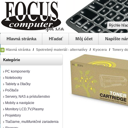
Hlavná stránka
Hľadať
Môj účet
Napíšte ná
Hlavná stránka
/
Spotrebný materiál - alternatívy
/
Kyocera
/
Tonery do
Kategórie
PC komponenty
Notebooky
Tablety a čítačky
Počítače
Servery, NAS a príslušenstvo
Mobily a navigácie
Monitory LCD,TV,Plasmy
Projektory
Tlačiarne, multifunkčné zariadenia