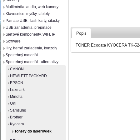
Skenery
Multimédia, audio, web kamery
Klávesnice, myšky, tablety
Pamäte USB, flash karty, čítačky
USB zariadenia, prepínače
Popis
Sieťové komponenty, WIFI, IP
Software
TONER Ecodata KYOCERA TK-5240
Hry, herné zariadenia, konzoly
Spotrebný materiál
Spotrebný materiál - alternatívy
CANON
HEWLETT PACKARD
EPSON
Lexmark
Minolta
OKI
Samsung
Brother
Kyocera
Tonery do laseroviek