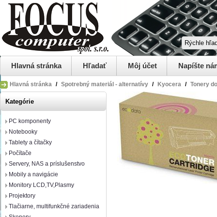
Hlavná stránka
Hľadať
Môj účet
Napíšte ná
Hlavná stránka
/
Spotrebný materiál - alternatívy
/
Kyocera
/
Tonery do
Kategórie
PC komponenty
Notebooky
Tablety a čítačky
Počítače
Servery, NAS a príslušenstvo
Mobily a navigácie
Monitory LCD,TV,Plasmy
Projektory
Tlačiarne, multifunkčné zariadenia