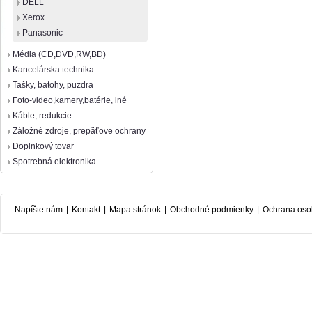
DELL
Xerox
Panasonic
Média (CD,DVD,RW,BD)
Kancelárska technika
Tašky, batohy, puzdra
Foto-video,kamery,batérie, iné
Káble, redukcie
Záložné zdroje, prepäťove ochrany
Doplnkový tovar
Spotrebná elektronika
Napíšte nám
|
Kontakt
|
Mapa stránok
|
Obchodné podmienky
|
Ochrana oso