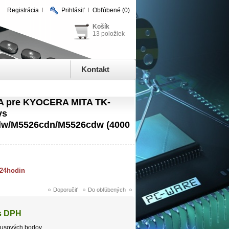
Registrácia
Prihlásiť
Obľúbené
(0)
Košík
13 položiek
Kontakt
TA pre KYOCERA MITA TK-
ys
dw/M5526cdn/M5526cdw (4000
 24hodin
s DPH
usových bodov.