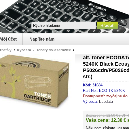
Môj účet
Napíšte nám
ernatívy
/
Kyocera
/
Tonery do laseroviek
/
alt. toner ECODA
5240K Black Ecos
P5026cdn/P5026c
str.)
Kód:
31684
Part No.:
ECO-TK-5240K
Dostupnosť:
zvyčajne do
Výrobca:
Ecodata
Bežná cena:
12,50 € s DPH
Vaša cena:
12,30
€ 
Nákupom získate
123
bon