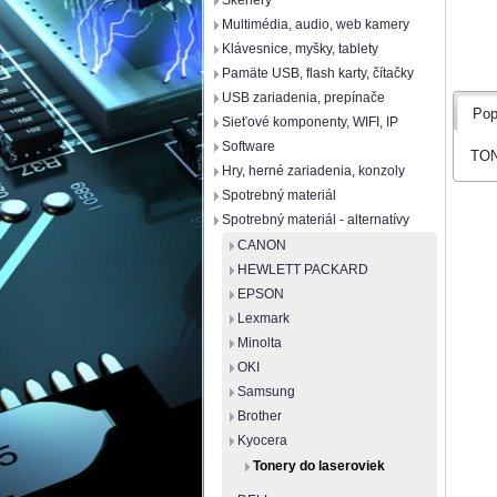
Skenery
Multimédia, audio, web kamery
Klávesnice, myšky, tablety
Pamäte USB, flash karty, čítačky
USB zariadenia, prepínače
Pop
Sieťové komponenty, WIFI, IP
Software
TON
Hry, herné zariadenia, konzoly
Spotrebný materiál
Spotrebný materiál - alternatívy
CANON
HEWLETT PACKARD
EPSON
Lexmark
Minolta
OKI
Samsung
Brother
Kyocera
Tonery do laseroviek