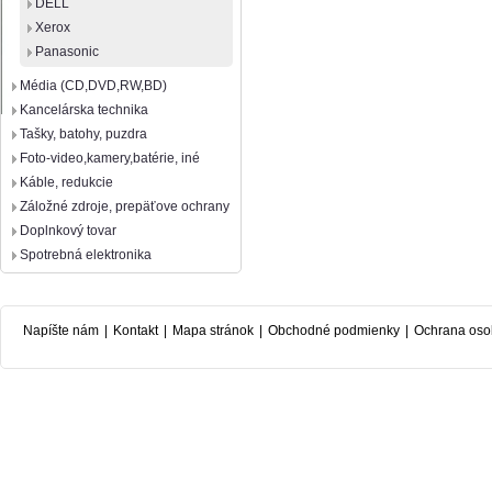
DELL
Xerox
Panasonic
Média (CD,DVD,RW,BD)
Kancelárska technika
Tašky, batohy, puzdra
Foto-video,kamery,batérie, iné
Káble, redukcie
Záložné zdroje, prepäťove ochrany
Doplnkový tovar
Spotrebná elektronika
Napíšte nám
|
Kontakt
|
Mapa stránok
|
Obchodné podmienky
|
Ochrana oso