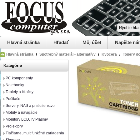
Hlavná stránka
Hľadať
Môj účet
Napíšte ná
Hlavná stránka
/
Spotrebný materiál - alternatívy
/
Kyocera
/
Tonery do
Kategórie
PC komponenty
Notebooky
Tablety a čítačky
Počítače
Servery, NAS a príslušenstvo
Mobily a navigácie
Monitory LCD,TV,Plasmy
Projektory
Tlačiarne, multifunkčné zariadenia