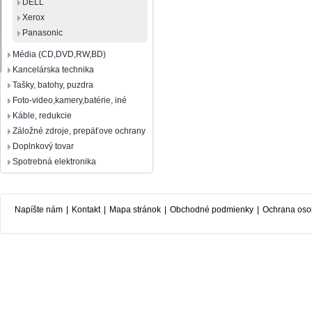
DELL
Xerox
Panasonic
Média (CD,DVD,RW,BD)
Kancelárska technika
Tašky, batohy, puzdra
Foto-video,kamery,batérie, iné
Káble, redukcie
Záložné zdroje, prepäťove ochrany
Doplnkový tovar
Spotrebná elektronika
Napíšte nám
|
Kontakt
|
Mapa stránok
|
Obchodné podmienky
|
Ochrana oso