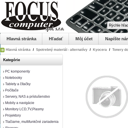
Hlavná stránka
Hľadať
Môj účet
Napíšte ná
Hlavná stránka
/
Spotrebný materiál - alternatívy
/
Kyocera
/
Tonery do
Kategórie
PC komponenty
Notebooky
Tablety a čítačky
Počítače
Servery, NAS a príslušenstvo
Mobily a navigácie
Monitory LCD,TV,Plasmy
Projektory
Tlačiarne, multifunkčné zariadenia