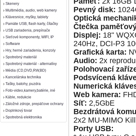
Paměť:
2x 16GB 
Skenery
Pevný disk:
1024
Multimédia, audio, web kamery
Optická mechani
Klávesnice, myšky, tablety
Pamäte USB, flash karty, čítačky
Čtečka paměťový
USB zariadenia, prepínače
Displej:
18" WQXGA
Sieťové komponenty, WIFI, IP
240Hz, DCI-P3 10
Software
Grafická karta:
NV
Hry, herné zariadenia, konzoly
Spotrebný materiál
Audio:
2x reproduk
Spotrebný materiál - alternatívy
Polohovací zaříze
Média (CD,DVD,RW,BD)
Podsvícená kláve
Kancelárska technika
Tašky, batohy, puzdra
Numerická kláves
Foto-video,kamery,batérie, iné
Web kamera:
FHD
Káble, redukcie
Síť:
2,5GbE
Záložné zdroje, prepäťove ochrany
Bezdrátová komu
Doplnkový tovar
Spotrebná elektronika
2x2 MU-MIMO Kille
Porty USB: