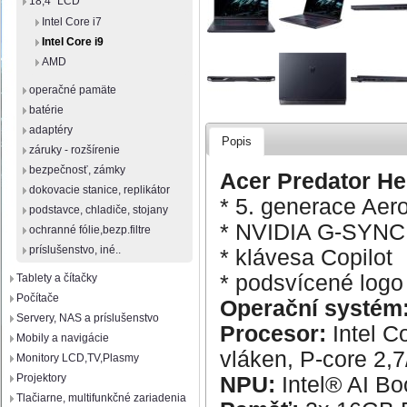
18,4" LCD
Intel Core i7
Intel Core i9
AMD
operačné pamäte
batérie
adaptéry
Popis
záruky - rozšírenie
bezpečnosť, zámky
Acer Predator He
dokovacie stanice, replikátor
* 5. generace Ae
podstavce, chladiče, stojany
* NVIDIA G-SYN
ochranné fólie,bezp.filtre
príslušenstvo, iné..
* klávesa Copilot
* podsvícené logo
Tablety a čítačky
Počítače
Operační systém
Servery, NAS a príslušenstvo
Procesor:
Intel C
Mobily a navigácie
vláken, P-core 2,
Monitory LCD,TV,Plasmy
Projektory
NPU:
Intel® AI Bo
Tlačiarne, multifunkčné zariadenia