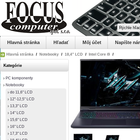
Hlavná stránka
Hľadať
Môj účet
Napíšte ná
Hlavná stránka
/
Notebooky
/
18,4" LCD
/
Intel Core i9
/
Kategórie
PC komponenty
Notebooky
do 11,6" LCD
12"-12,5" LCD
13,3" LCD
14" LCD
15,6" LCD
16" LCD
17,3" LCD