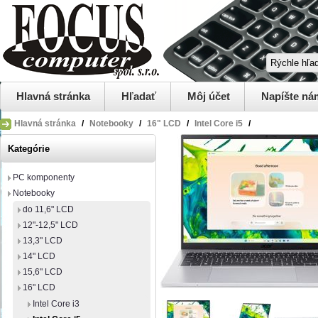
Hlavná stránka
Hľadať
Môj účet
Napíšte ná
Hlavná stránka
/
Notebooky
/
16" LCD
/
Intel Core i5
/
Kategórie
PC komponenty
Notebooky
do 11,6" LCD
12"-12,5" LCD
13,3" LCD
14" LCD
15,6" LCD
16" LCD
Intel Core i3