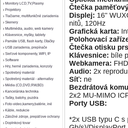
Monitory LCD,TV,Plasmy
Čtečka paměťový
Projektory
Displej:
16" WUXGA
Tlačiarne, multifunkčné zariadenia
nitů, 120Hz
Skenery
Multimédia, audio, web kamery
Grafická karta:
In
Klávesnice, myšky, tablety
Polohovací zaříze
Pamäte USB, flash karty, čítačky
Čtečka otisku prs
USB zariadenia, prepínače
Klávesnice:
bíle 
Sieťové komponenty, WIFI, IP
Software
Webkamera:
FHD
Hry, herné zariadenia, konzoly
Audio:
2x reproduk
Spotrebný materiál
Síť:
ne
Spotrebný materiál - alternatívy
Média (CD,DVD,RW,BD)
Bezdrátová komu
Kancelárska technika
2x2 MU-MIMO ICP
Tašky, batohy, puzdra
Porty USB:
Foto-video,kamery,batérie, iné
Káble, redukcie
Záložné zdroje, prepäťove ochrany
*2x USB typu C s 
Doplnkový tovar
Gb/s)/DisplayPort