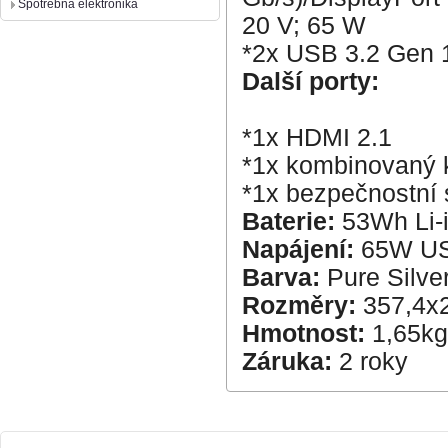
Spotrebná elektronika
20 V; 65 W
*2x USB 3.2 Gen 
Další porty:
*1x HDMI 2.1
*1x kombinovaný k
*1x bezpečnostní 
Baterie:
53Wh Li-
Napájení:
65W US
Barva:
Pure Silve
Rozměry:
357,4x
Hmotnost:
1,65kg
Záruka:
2 roky