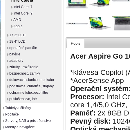
Intel Core i5
Intel Core i7
Intel Core i9
AMD
Apple
17,3" LCD
18,4" LCD
Popis
operačné pamäte
Acer Aspire Go 1
batérie
adaptéry
záruky - rozšírenie
*klávesa Copilot (
bezpečnosť, zámky
*AcerSense App
dokovacie stanice, replikátor
podstavce, chladiče, stojany
Operační systém
ochranné fólie,bezp.filtre
Procesor:
Intel C
príslušenstvo, iné..
core 1,4/5,0 GHz,
Tablety a čítačky
Paměť:
2x 8GB 
Počítače
Pevný disk:
1024
Servery, NAS a príslušenstvo
Mobily a navigácie
Optická mechani